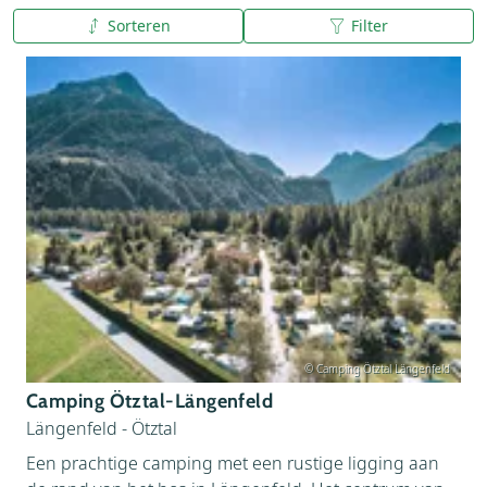
Sorteren
Filter
A tot Z
Z tot A
© Camping Ötztal Längenfeld
Camping Ötztal-Längenfeld
Längenfeld - Ötztal
Een prachtige camping met een rustige ligging aan