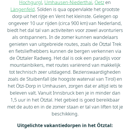
Hochgurgl
,
Umhausen-Niederthai
,
Oetz
en
Längenfeld
. Sölden is qua oppervlakte het grootste
dorp uit het rijtje en Vent het kleinste. Gelegen op
ongeveer 10 uur rijden (circa 900 km) van Nederland,
biedt het dal tal van activiteiten voor zowel avonturiers
als ontspanners. In de zomer kunnen wandelaars
genieten van uitgebreide routes, zoals de Ötztal Trek
en fietsliefhebbers kunnen de bergen verkennen via
de Ötztaler Radweg. Het dal is ook een paradijs voor
mountainbikers, met routes variërend van makkelijk
tot technisch zeer uitdagend. Bezienswaardigheden
zoals de Stuibenfall (de hoogste waterval van Tirol) en
het Ötzi-Dorp in Umhausen, zorgen dat er altijd iets te
beleven valt. Vanuit Innsbruck ben je in minder dan
1,5 uur in het Ötztal. Het gebied is goed bereikbaar
met de auto en in de zomer staan er tal van liften tot je
beschikking.
Uitgelichte vakantiedorpen in het Ötztal: