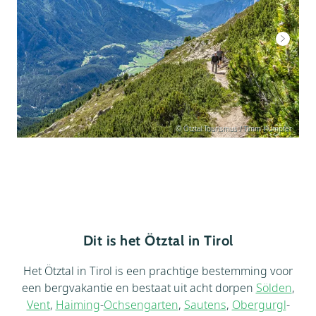
© Ötztal Tourismus / Timm Humpfer
Dit is het Ötztal in Tirol
Het Ötztal in Tirol is een prachtige bestemming voor
een bergvakantie en bestaat uit acht dorpen
Sölden
,
Vent
,
Haiming
-
Ochsengarten
,
Sautens
,
Obergurgl
-