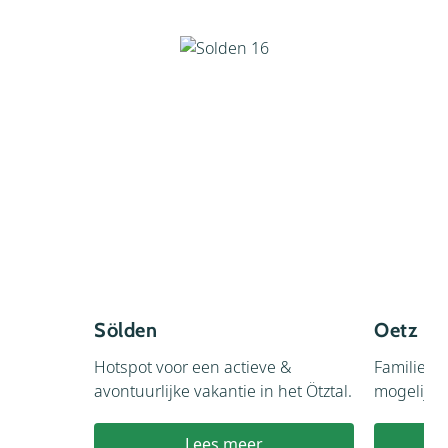
Sölden
Oetz
Hotspot voor een actieve &
Familievri
avontuurlijke vakantie in het Ötztal.
mogelijkh
Lees meer