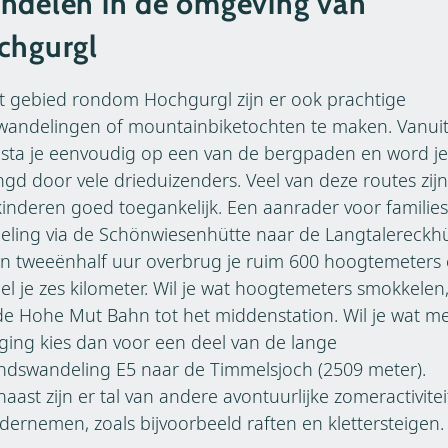
ndelen in de omgeving van
chgurgl
t gebied rondom Hochgurgl zijn er ook prachtige
wandelingen of mountainbiketochten te maken. Vanuit
sta je eenvoudig op een van de bergpaden en word je
gd door vele drieduizenders. Veel van deze routes zij
inderen goed toegankelijk. Een aanrader voor families
ling via de Schönwiesenhütte naar de Langtalereckhü
'n tweeënhalf uur overbrug je ruim 600 hoogtemeters
l je zes kilometer. Wil je wat hoogtemeters smokkelen
e Hohe Mut Bahn tot het middenstation. Wil je wat m
ging kies dan voor een deel van de lange
ndswandeling E5 naar de Timmelsjoch (2509 meter).
aast zijn er tal van andere avontuurlijke zomeractivite
dernemen, zoals bijvoorbeeld raften en klettersteigen.