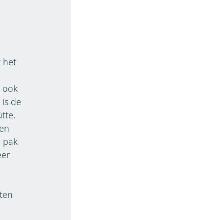
 het
n ook
 is de
tte.
 en
, pak
eer
iten