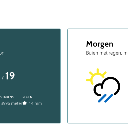
Morgen
on
Buien met regen, m
19
 /
RSTGRENS
REGEN
3996 meter
14 mm