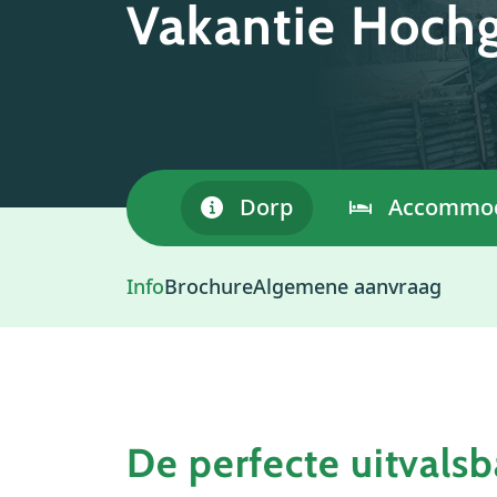
Vakantie Hochg
Dorp
Accommod
Info
Brochure
Algemene aanvraag
De perfecte uitvalsb