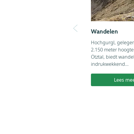
©
Wandelen
Hochgurgl, gelege
2.150 meter hoogte 
Ötztal, biedt wande
indrukwekkend...
Lees me