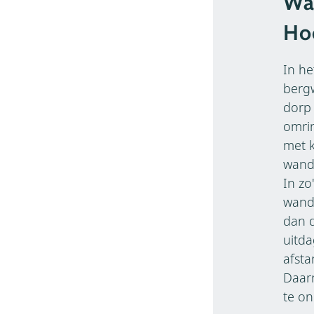
Wa
Ho
In he
berg
dorp 
omrin
met k
wande
In zo
wande
dan d
uitda
afsta
Daarn
te on