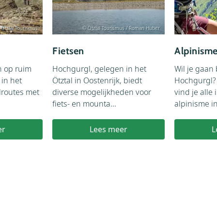
 Ötztal Tourismus
© Ötztal Tourismus / Roman Huber
Fietsen
Alpinism
n op ruim
Hochgurgl, gelegen in het
Wil je gaan
in het
Ötztal in Oostenrijk, biedt
Hochgurgl?
lroutes met
diverse mogelijkheden voor
vind je alle
fiets- en mounta...
alpinisme in
er
Lees meer
L