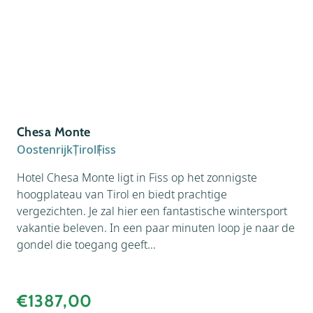
Chesa Monte
Ch
Oostenrijk
Tirol
Fiss
Oos
Hotel Chesa Monte ligt in Fiss op het zonnigste
hoogplateau van Tirol en biedt prachtige
Chr
vergezichten. Je zal hier een fantastische wintersport
een
vakantie beleven. In een paar minuten loop je naar de
en 
gondel die toegang geeft...
zij
van
€1387,00