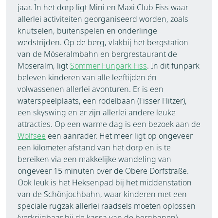
jaar. In het dorp ligt Mini en Maxi Club Fiss waar
allerlei activiteiten georganiseerd worden, zoals
knutselen, buitenspelen en onderlinge
wedstrijden. Op de berg, vlakbij het bergstation
van de Möseralmbahn en bergrestaurant de
Möseralm, ligt
Sommer Funpark Fiss
. In dit funpark
beleven kinderen van alle leeftijden én
volwassenen allerlei avonturen. Er is een
waterspeelplaats, een rodelbaan (Fisser Flitzer),
een skyswing en er zijn allerlei andere leuke
attracties. Op een warme dag is een bezoek aan de
Wolfsee
een aanrader. Het meer ligt op ongeveer
een kilometer afstand van het dorp en is te
bereiken via een makkelijke wandeling van
ongeveer 15 minuten over de Obere Dorfstraße.
Ook leuk is het Heksenpad bij het middenstation
van de Schönjochbahn, waar kinderen met een
speciale rugzak allerlei raadsels moeten oplossen
(verkrijgbaar bij de kassa van de bergbanen).