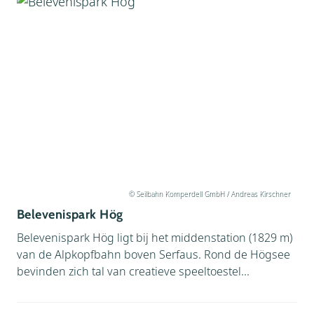
Attractiepark (
3
)
Bergmeer (
3
)
Belevenis (
4
)
Familietip (
4
)
Gebouw (
1
)
Berg (
2
)
Museum (
1
)
Bergmeer (
3
)
Natuur (
1
)
Familietip (
4
)
Uitstapje (
4
)
Gebouw (
1
)
Zwemparadijs (
1
)
Museum (
1
)
© Seilbahn Komperdell GmbH / Andreas Kirschner
Natuur (
1
)
Belevenispark Hög
Uitstapje (
4
)
Belevenispark Hög ligt bij het middenstation (1829 m)
Zwemparadijs (
1
)
van de Alpkopfbahn boven Serfaus. Rond de Högsee
bevinden zich tal van creatieve speeltoestel...