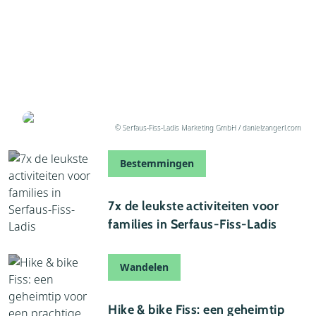
11 juni 2026
Nieuwe zomerattracties in Serfaus-Fiss-Ladis:
van bikepark tot kasteelspeeltuin
Geschreven door Thijs
© Serfaus-Fiss-Ladis Marketing GmbH / danielzangerl.com
Bestemmingen
16 oktober 2024
7x de leukste activiteiten voor
families in Serfaus-Fiss-Ladis
Wandelen
28 juli 2024
Hike & bike Fiss: een geheimtip