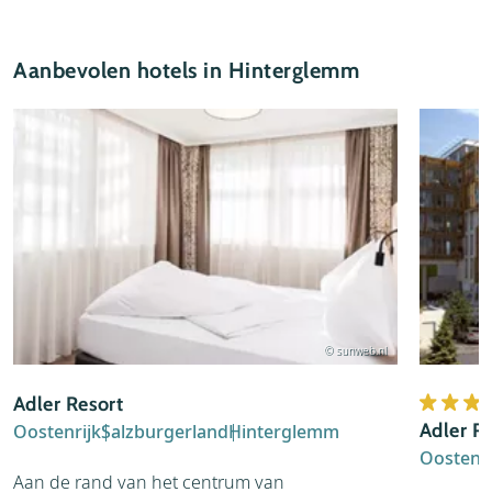
Aanbevolen hotels in Hinterglemm
© sunweb.nl
Adler Resort
Adler R
Oostenrijk
Salzburgerland
Hinterglemm
Oostenri
Aan de rand van het centrum van