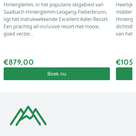
Hinterglemm, in het populaire skigebied van
Heerlijk
Saalbach-Hinterglemm-Leogang-Fieberbrunn,
midden i
ligt het indrukwekkende Excellent Adler Resort.
Hintergl
Een prachtig all-inclusive resort met mooie,
dichtstb
goed verzor...
van het r
€879,00
€105
Boek nu