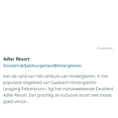
© sunweb.nl
Adler Resort
A
Oostenrijk
Salzburgerland
Hinterglemm
O
Aan de rand van het centrum van Hinterglemm, in het
H
populaire skigebied van Saalbach-Hinterglemm-
h
Leogang-Fieberbrunn, ligt het indrukwekkende Excellent
d
Adler Resort. Een prachtig all-inclusive resort met mooie,
s
goed verzor...
w