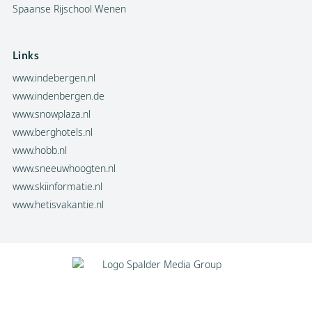
Spaanse Rijschool Wenen
Links
www.indebergen.nl
www.indenbergen.de
www.snowplaza.nl
www.berghotels.nl
www.hobb.nl
www.sneeuwhoogten.nl
www.skiinformatie.nl
www.hetisvakantie.nl