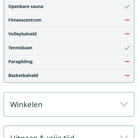
Openbare sauna
Fitnesscentrum
Volleybalveld
Tennisbaan
Paragliding
Basketbalveld
Winkelen
Aantal souvenirwinkels
Uitgaan & vrije tijd
Aantal sportwinkels