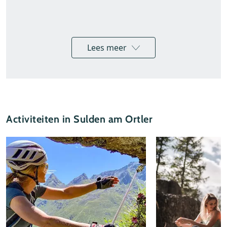
Lees meer
Activiteiten in Sulden am Ortler
IDM Alto Adige / Alex Filz
Bergliften in de zomer
De bergen rondom Sulden zijn in het zomerseizoen
niet alleen te voet, maar ook via een aantal
bergliften te bereiken. Seilbahn Sulden is het hele
zomerseizoen dagelijks open van 08.30 tot 12.45
uur en van 14.00 tot 17.00 uur. Op zaterdag gaat