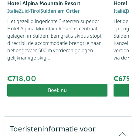
Hotel Alpina Mountain Resort
Hotel Al
Italië
Zuid-Tirol
Sulden am Ortler
Italië
Zuid-
Het gezellig ingerichte 3-sterren superior
Het gezell
Hotel Alpina Mountain Resort is centraal
op ongeve
gelegen in Sulden. Een gratis skibus stopt
Sulden. De
direct bij de accommodatie brengt je naar
Kanzel li
het ongeveer 500 m verderop gelegen
verderop.
gelijknamige skig...
via de ver
€718,00
€679,
Boek nu
Toeristeninformatie voor