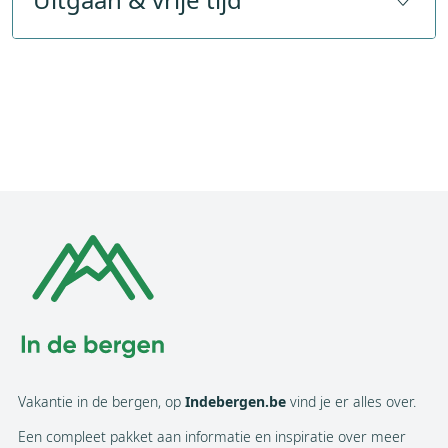
Bank
Restaurants
18
Postkantoor
Bars & cafés
26
Publieke WIFI
Bioscoop
Aantal modewinkels
Concertzaal
Aantal overige winkels
Discotheken
4
Geldautomaat
Casino
Internetcafé
Theater
Supermarkten
3
Ballonvaart
Vakantie in de bergen, op
Indebergen.be
vind je er alles over.
Een compleet pakket aan informatie en inspiratie over meer