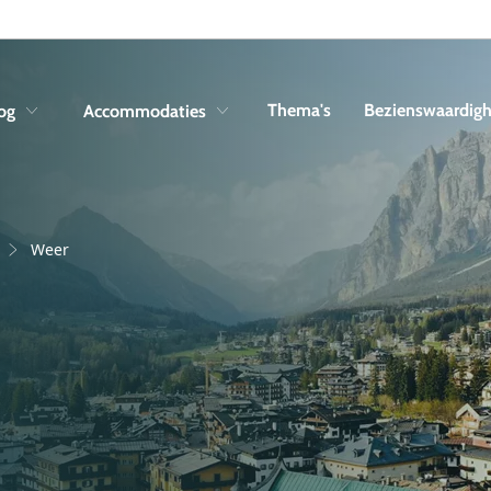
Skip to navigation
Skip to main content
Thema's
Bezienswaardig
og
Accommodaties
Weer