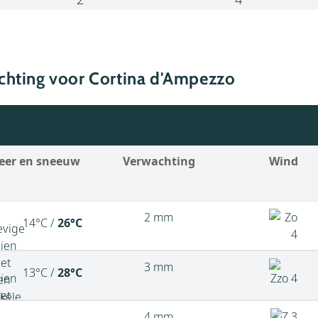
chting voor Cortina d'Ampezzo
eer en sneeuw
Verwachting
Wind
2 mm
14°C /
26°C
3 mm
13°C /
28°C
4 mm