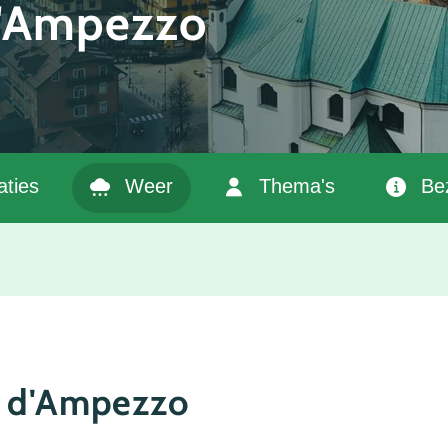
d'Ampezzo
ties
Weer
Thema's
Be
a d'Ampezzo