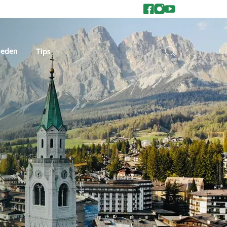
heden
Tips