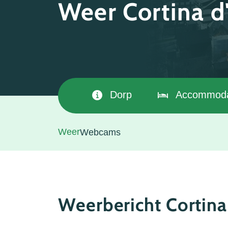
Weer Cortina 
Dorp
Accommoda
Weer
Webcams
Weerbericht Cortin