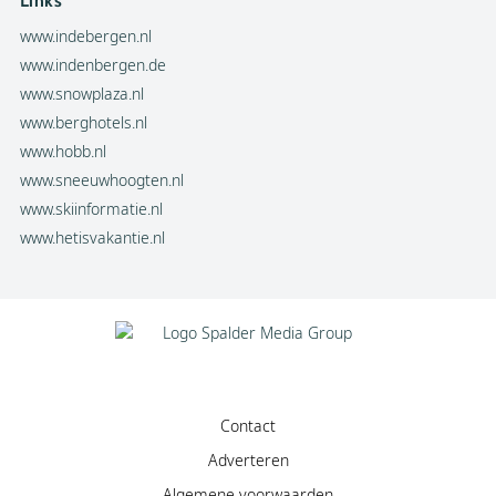
Links
www.indebergen.nl
www.indenbergen.de
www.snowplaza.nl
www.berghotels.nl
www.hobb.nl
www.sneeuwhoogten.nl
www.skiinformatie.nl
www.hetisvakantie.nl
Contact
Adverteren
Algemene voorwaarden