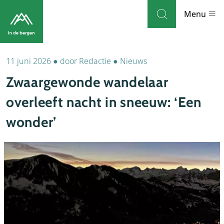
Skip to navigation
Skip to main content
Menu
11 juni 2026
●
door
Redactie
●
Nieuws
Bestemmingen
Zwaargewonde wandelaar
Weblog
overleeft nacht in sneeuw: ‘Een
Accommodaties
wonder’
Thema's
Bezienswaardigheden
Tips