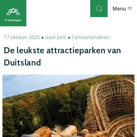
Skip to navigation
Skip to main content
Menu
17 oktober 2025
●
door
Joris
●
Familie/kinderen
Bestemmingen
De leukste attractieparken van
Weblog
Duitsland
Accommodaties
Thema's
Bezienswaardigheden
Tips