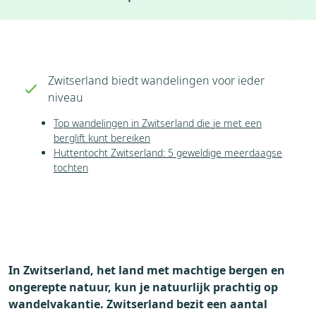
Accommodaties
Weer
Weblog
Vervoer
Bezienswaardigheden
Zwitserland biedt wandelingen voor ieder
Seizoenen
niveau
Top wandelingen in Zwitserland die je met een
berglift kunt bereiken
Huttentocht Zwitserland: 5 geweldige meerdaagse
tochten
In Zwitserland, het land met machtige bergen en
ongerepte natuur, kun je natuurlijk prachtig op
wandelvakantie. Zwitserland bezit een aantal