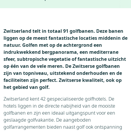
Accommodaties
Weer
Weblog
Vervoer
Zwitserland telt in totaal 91 golfbanen. Deze banen
Bezienswaardigheden
liggen op de meest fantastische locaties middenin de
Seizoenen
natuur. Golfen met op de achtergrond een
indrukwekkend bergpanorama, een mediterrane
sfeer, subtropische vegetatie of fantastische uitzicht
op één van de vele meren. De Zwitserse golfbanen
zijn van topniveau, uitstekend onderhouden en de
faciliteiten zijn perfect. Zwitserse kwaliteit, ook op
het gebied van golf.
Zwitserland kent 42 gespecialiseerde golfhotels. De
hotels liggen in de directe nabijheid van de mooiste
golfbanen en zijn een ideaal uitgangspunt voor een
geslaagde golfvakantie. De aangeboden
golfarrangementen bieden naast golf ook ontspanning