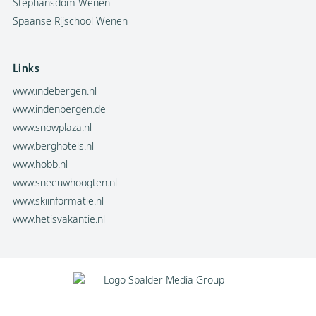
Stephansdom Wenen
Spaanse Rijschool Wenen
Links
www.indebergen.nl
www.indenbergen.de
www.snowplaza.nl
www.berghotels.nl
www.hobb.nl
www.sneeuwhoogten.nl
www.skiinformatie.nl
www.hetisvakantie.nl