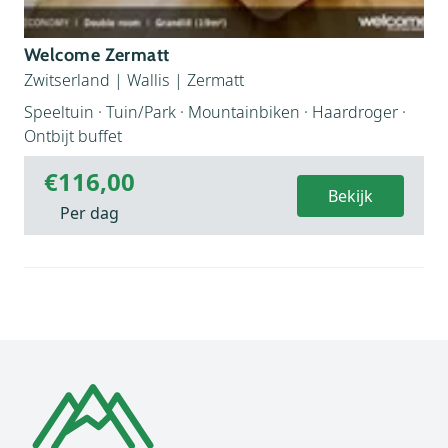
Welcome Zermatt
Zwitserland
|
Wallis
|
Zermatt
Speeltuin · Tuin/Park · Mountainbiken · Haardroger ·
Ontbijt buffet
€116,00
Bekijk
Per dag