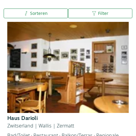
Sorteren
Filter
A tot Z
Z tot A
Haus Darioli
Zwitserland
|
Wallis
|
Zermatt
Bad/Toilet · Restaurant · Balkon/Terras · Regionale