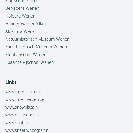
Slot Schönbrunn
Belvedere Wenen
Hofburg Wenen
Hundertwasser Village
Albertina Wenen
Natuurhistorisch Museum Wenen
Kunsthistorisch Museum Wenen
Stephansdom Wenen
Spaanse Rijschool Wenen
Links
www.indebergen.nl
www.indenbergen.de
www.snowplaza.nl
www.berghotels.nl
www.hobb.nl
www.sneeuwhoogten.nl