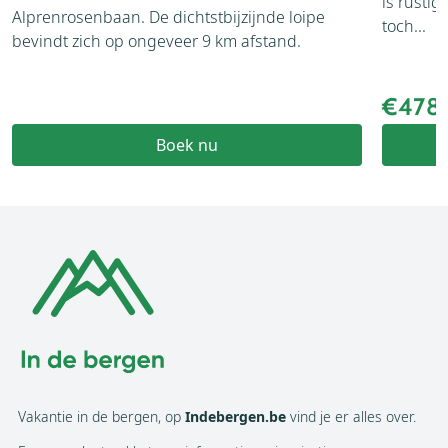
is rusti
Alprenrosenbaan. De dichtstbijzijnde loipe
toch...
bevindt zich op ongeveer 9 km afstand.
€478
Boek nu
Vakantie in de bergen, op
Indebergen.be
vind je er alles over.