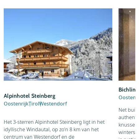
Bichlin
Alpinhotel Steinberg
Oostenri
Oostenrijk
Tirol
Westendorf
Net buit
authentie
Het 3-sterren Alpinhotel Steinberg ligt in het
knusse O
idyllische Windautal, op zo'n 8 km van het
wintersp
centrum van Westendorf en de