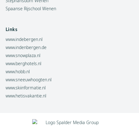
Stephansdom Wenen
Spaanse Rijschool Wenen
Links
www.indebergen.nl
www.indenbergen.de
www.snowplaza.nl
www.berghotels.nl
www.hobb.nl
www.sneeuwhoogten.nl
www.skiinformatie.nl
www.hetisvakantie.nl