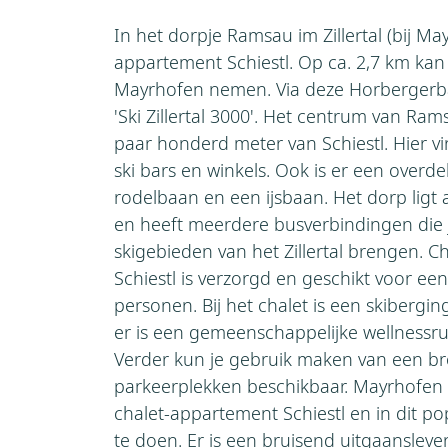
In het dorpje Ramsau im Zillertal (bij May
appartement Schiestl. Op ca. 2,7 km ka
Mayrhofen nemen. Via deze Horbergerba
'Ski Zillertal 3000'. Het centrum van Rams
paar honderd meter van Schiestl. Hier vi
ski bars en winkels. Ook is er een over
rodelbaan en een ijsbaan. Het dorp lig
en heeft meerdere busverbindingen die j
skigebieden van het Zillertal brengen. 
Schiestl is verzorgd en geschikt voor e
personen. Bij het chalet is een skiberg
er is een gemeenschappelijke wellnessr
Verder kun je gebruik maken van een bro
parkeerplekken beschikbaar. Mayrhofen l
chalet-appartement Schiestl en in dit pop
te doen. Er is een bruisend uitgaansleve