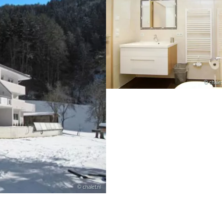
© chalet
© chalet.nl