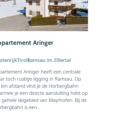
© chalet.nl
Appartem
partement Aringer
Oostenrijk
stenrijk
Tirol
Ramsau im Zillertal
In de wijk B
partement Aringer heeft een centrale
ligt het ap
ar toch rustige ligging in Ramsau. Op
appartement
4 km afstand vind je de Horbergbahn
en ligt op 
armee je een directe aansluiting hebt op
balkon van 
t gehele skigebied van Mayrhofen. Bij de
het prachtig
rbergbahn is een...