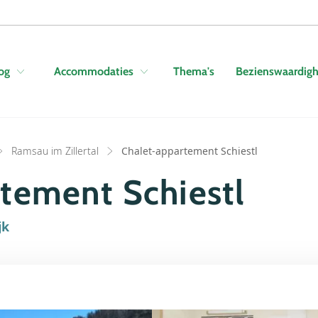
Skip to navigation
Skip to main content
Thema's
Bezienswaardig
og
Accommodaties
Ramsau im Zillertal
Chalet-appartement Schiestl
tement Schiestl
jk