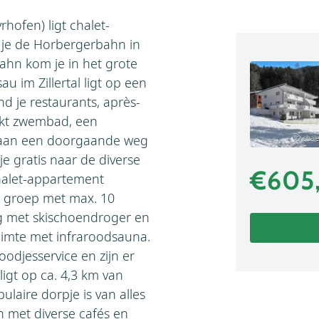
rhofen) ligt chalet-
n je de Horbergerbahn in
hn kom je in het grote
au im Zillertal ligt op een
nd je restaurants, après-
dekt zwembad, een
t aan een doorgaande weg
© chale
e gratis naar de diverse
€605
Chalet-appartement
en groep met max. 10
ing met skischoendroger en
uimte met infraroodsauna.
odjesservice en zijn er
igt op ca. 4,3 km van
ulaire dorpje is van alles
n met diverse cafés en