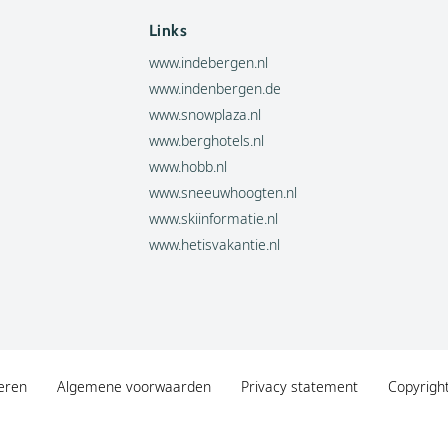
Links
www.indebergen.nl
www.indenbergen.de
www.snowplaza.nl
www.berghotels.nl
www.hobb.nl
www.sneeuwhoogten.nl
www.skiinformatie.nl
www.hetisvakantie.nl
eren
Algemene voorwaarden
Privacy statement
Copyrigh