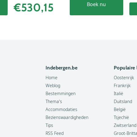
€530,15
Boek nu
Indebergen.be
Populaire
Home
Oostenrijk
Weblog
Frankrijk
Bestemmingen
Italië
Thema's
Duitsland
Accommodaties
België
Bezienswaardigheden
Tsjechië
Tips
Zwitserland
RSS Feed
Groot-Britt