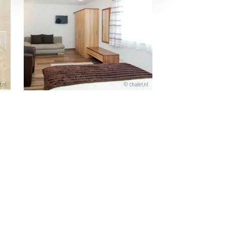
.nl
© chalet.nl