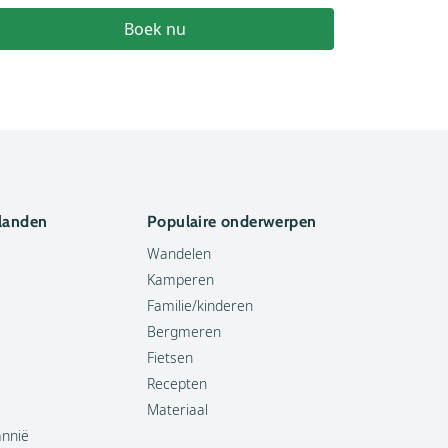
€582
Boek nu
 landen
Populaire onderwerpen
Wandelen
Kamperen
Familie/kinderen
Bergmeren
Fietsen
Recepten
Materiaal
annië