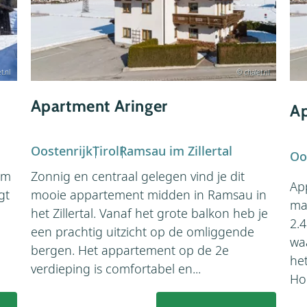
t.nl
© chalet.nl
Apartment Aringer
Ap
Oostenrijk
Tirol
Ramsau im Zillertal
Oo
km
Zonnig en centraal gelegen vind je dit
Ap
gt
mooie appartement midden in Ramsau in
ma
het Zillertal. Vanaf het grote balkon heb je
2.
een prachtig uitzicht op de omliggende
wa
bergen. Het appartement op de 2e
he
verdieping is comfortabel en...
Ho