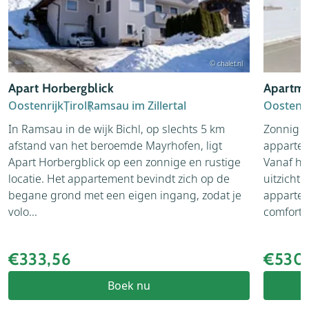
© chalet.nl
Apart Horbergblick
Apartme
Oostenrijk
Tirol
Ramsau im Zillertal
Oostenri
In Ramsau in de wijk Bichl, op slechts 5 km
Zonnig e
afstand van het beroemde Mayrhofen, ligt
appartem
Apart Horbergblick op een zonnige en rustige
Vanaf he
locatie. Het appartement bevindt zich op de
uitzicht
begane grond met een eigen ingang, zodat je
appartem
volo...
comfortab
€333,56
€530,
Boek nu