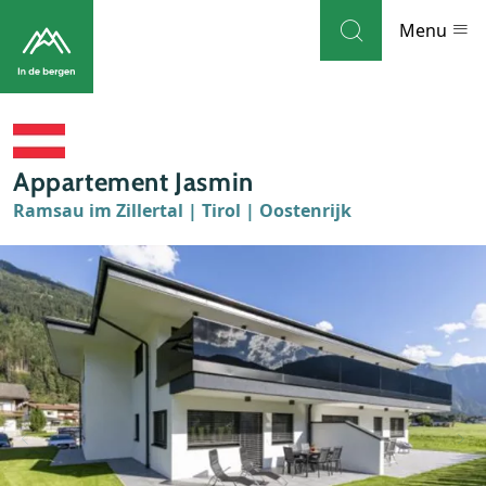
Skip to navigation
Skip to main content
Menu
Bestemmingen
Appartement Jasmin
Weblog
Ramsau im Zillertal | Tirol | Oostenrijk
Accommodaties
Thema's
Bezienswaardigheden
Tips