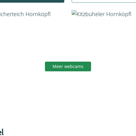
Meer webcams
l