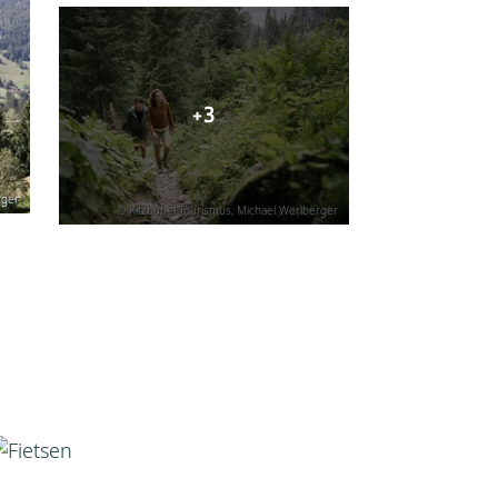
+3
rger
© Kitzbühel Tourismus, Michael Werlberger