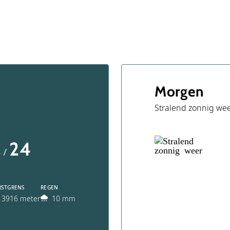
Morgen
Stralend zonnig we
24
 /
RSTGRENS
REGEN
3916 meter
10 mm