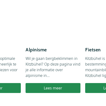
Alpinisme
Fietsen
 optimale
Wil je gaan bergbeklimmen in
Kitzbühel is
eerlijk te
Kitzbühel? Op deze pagina vind
bestemming 
iezen voor
je alle informatie over
mountainbi
alpinisme in...
Kitzbühel li
er
Lees meer
L