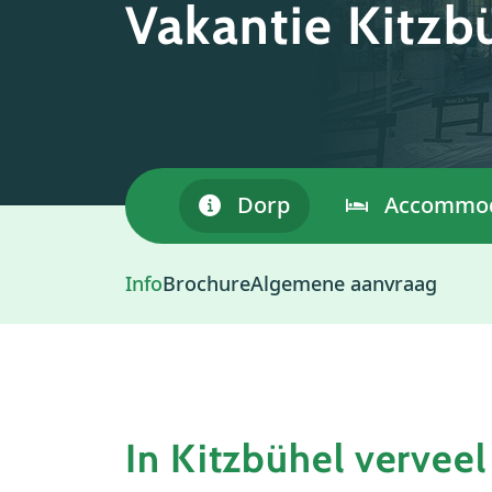
Vakantie Kitzbü
Dorp
Accommod
Info
Brochure
Algemene aanvraag
In Kitzbühel verveel