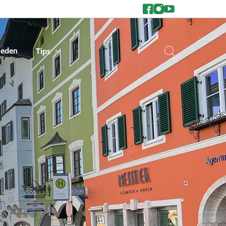
heden
Tips