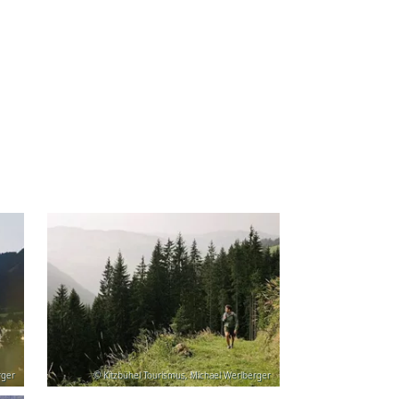
rger
© Kitzbühel Tourismus, Michael Werlberger