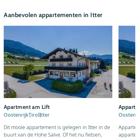
Aanbevolen appartementen in Itter
© chalet.nl
Apartment am Lift
Apparte
Oostenrijk
Tirol
Itter
Oostenri
Dit mooie appartement is gelegen in Itter in de
Appartem
buurt van de Hohe Salve. Of het nu fietsen,
appartem