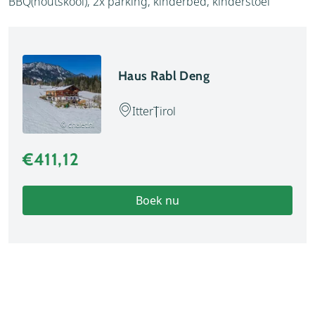
BBQ(houtskool), 2x parking, kinderbed, kinderstoel
Haus Rabl Deng
Itter
Tirol
© chalet.nl
€411,12
Boek nu