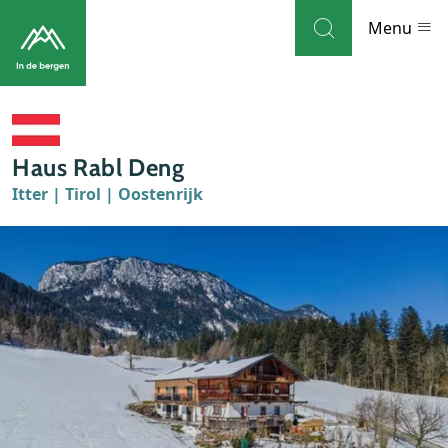
Skip to navigation
Skip to main content
Menu
Bestemmingen
Haus Rabl Deng
Weblog
Itter | Tirol | Oostenrijk
Accommodaties
Thema's
Bezienswaardigheden
Tips