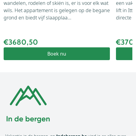
wandelen, rodelen of skiën is, er is voor elk wat
een vaka
wils. Het appartement is gelegen op de begane
lift in I
grond en biedt vijf slaapplaa...
directe a
€3680,50
€370
Boek nu