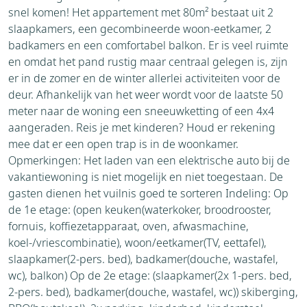
snel komen! Het appartement met 80m² bestaat uit 2
slaapkamers, een gecombineerde woon-eetkamer, 2
badkamers en een comfortabel balkon. Er is veel ruimte
en omdat het pand rustig maar centraal gelegen is, zijn
er in de zomer en de winter allerlei activiteiten voor de
deur. Afhankelijk van het weer wordt voor de laatste 50
meter naar de woning een sneeuwketting of een 4x4
aangeraden. Reis je met kinderen? Houd er rekening
mee dat er een open trap is in de woonkamer.
Opmerkingen: Het laden van een elektrische auto bij de
vakantiewoning is niet mogelijk en niet toegestaan. De
gasten dienen het vuilnis goed te sorteren Indeling: Op
de 1e etage: (open keuken(waterkoker, broodrooster,
fornuis, koffiezetapparaat, oven, afwasmachine,
koel-/vriescombinatie), woon/eetkamer(TV, eettafel),
slaapkamer(2-pers. bed), badkamer(douche, wastafel,
wc), balkon) Op de 2e etage: (slaapkamer(2x 1-pers. bed,
2-pers. bed), badkamer(douche, wastafel, wc)) skiberging,