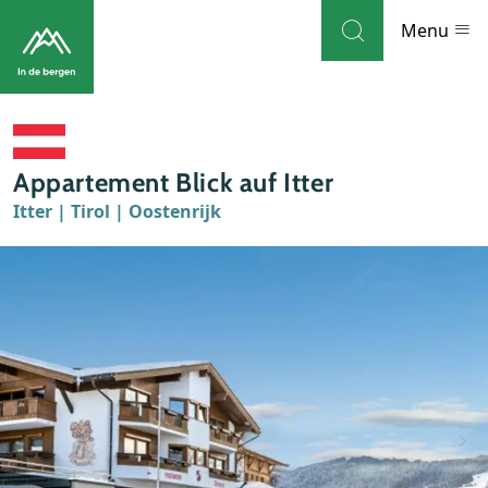
Skip to navigation
Skip to main content
Menu
Bestemmingen
Appartement Blick auf Itter
Weblog
Itter | Tirol | Oostenrijk
Accommodaties
Thema's
Bezienswaardigheden
Tips