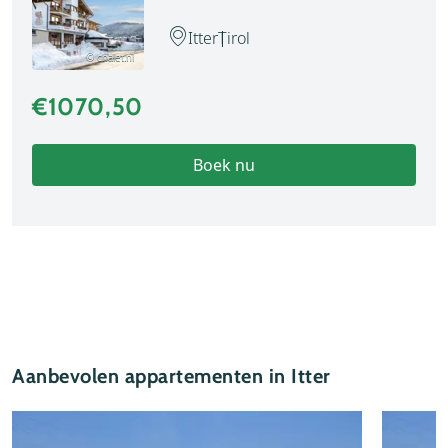
Itter
Tirol
© chalet.nl
€1070,50
Boek nu
Aanbevolen appartementen in Itter