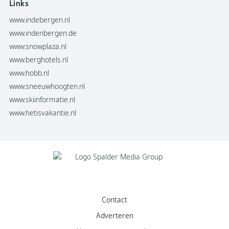
Links
www.indebergen.nl
www.indenbergen.de
www.snowplaza.nl
www.berghotels.nl
www.hobb.nl
www.sneeuwhoogten.nl
www.skiinformatie.nl
www.hetisvakantie.nl
Contact
Adverteren