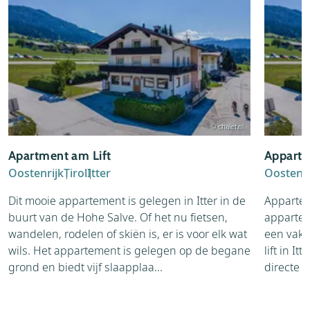
© chalet.nl
Apartment am Lift
Apparte
Oostenrijk
Tirol
Itter
Oostenri
Dit mooie appartement is gelegen in Itter in de
Appartem
buurt van de Hohe Salve. Of het nu fietsen,
appartem
wandelen, rodelen of skiën is, er is voor elk wat
een vaka
wils. Het appartement is gelegen op de begane
lift in I
grond en biedt vijf slaapplaa...
directe a