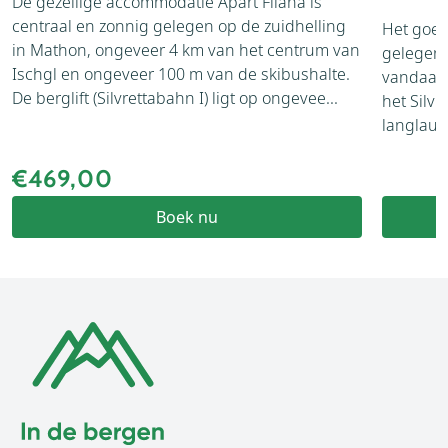
De gezellige accommodatie Apart Fliana is
centraal en zonnig gelegen op de zuidhelling
Het goed 
in Mathon, ongeveer 4 km van het centrum van
gelegen,
Ischgl en ongeveer 100 m van de skibushalte.
vandaan.
De berglift (Silvrettabahn I) ligt op ongevee...
het Silvr
langlaufl
€469,00
Boek nu