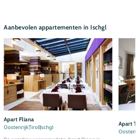
Aanbevolen appartementen in Ischgl
© sunweb.nl
Apart Fliana
Apart Ti
Oostenrijk
Tirol
Ischgl
Oostenri