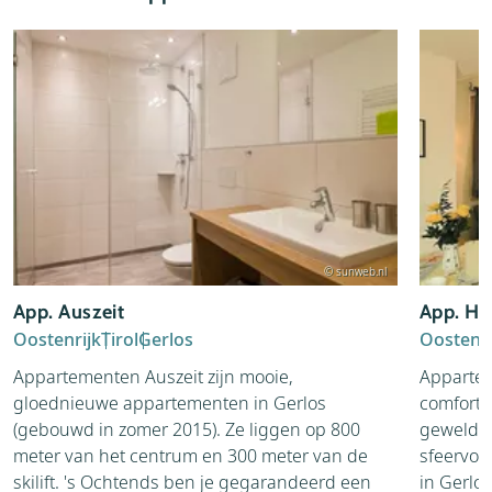
© sunweb.nl
App. Auszeit
App. Ha
Oostenrijk
Tirol
Gerlos
Oostenri
Appartementen Auszeit zijn mooie,
Appartem
gloednieuwe appartementen in Gerlos
comforta
(gebouwd in zomer 2015). Ze liggen op 800
geweldig
meter van het centrum en 300 meter van de
sfeervol
skilift. 's Ochtends ben je gegarandeerd een
in Gerlos