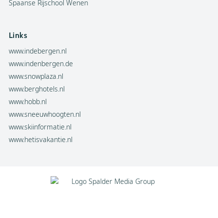
Spaanse Rijschool Wenen
Links
www.indebergen.nl
www.indenbergen.de
www.snowplaza.nl
www.berghotels.nl
www.hobb.nl
www.sneeuwhoogten.nl
www.skiinformatie.nl
www.hetisvakantie.nl