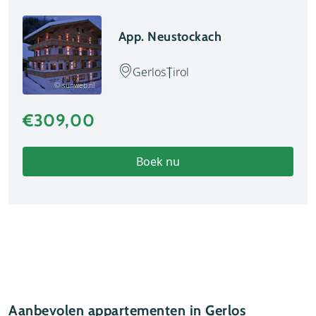
App. Neustockach
Gerlos
Tirol
© sunweb.nl
€309,00
Boek nu
Aanbevolen appartementen in Gerlos