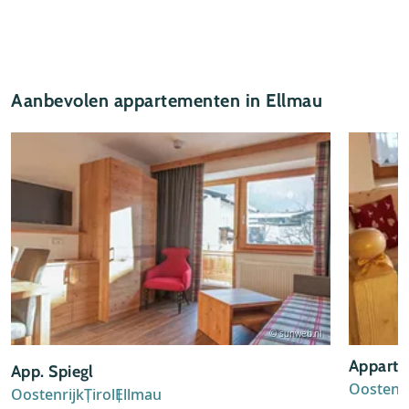
Aanbevolen appartementen in Ellmau
© sunweb.nl
Apparte
App. Spiegl
Oostenri
Oostenrijk
Tirol
Ellmau