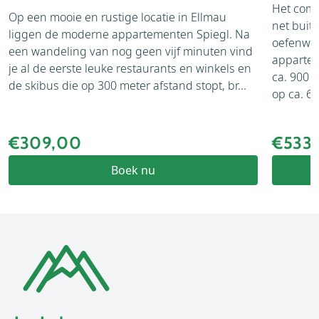
Het comf
Op een mooie en rustige locatie in Ellmau
net buit
liggen de moderne appartementen Spiegl. Na
oefenwei
een wandeling van nog geen vijf minuten vind
appartem
je al de eerste leuke restaurants en winkels en
ca. 900 
de skibus die op 300 meter afstand stopt, br...
op ca. 65.
€309,00
€533
Boek nu