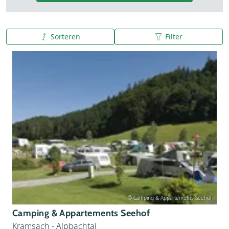
Sorteren
Filter
A tot Z
Z tot A
© Camping & Appartements Seehof
Camping & Appartements Seehof
Kramsach - Alpbachtal