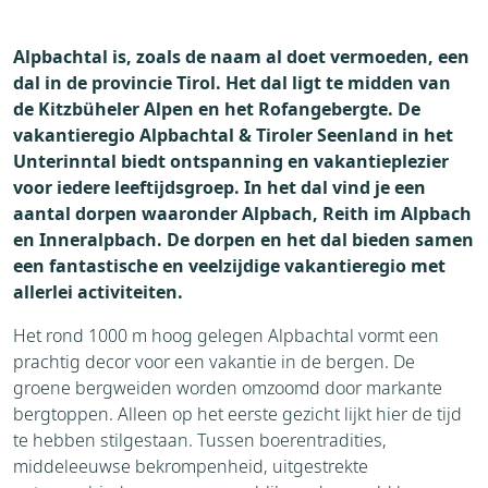
Weer
Brochure
Alpbachtal is, zoals de naam al doet vermoeden, een
Aanvraag
dal in de provincie Tirol. Het dal ligt te midden van
Thema's
de Kitzbüheler Alpen en het Rofangebergte. De
Bezienswaardigheden
vakantieregio Alpbachtal & Tiroler Seenland in het
Omgeving
Unterinntal biedt ontspanning en vakantieplezier
voor iedere leeftijdsgroep. In het dal vind je een
aantal dorpen waaronder Alpbach, Reith im Alpbach
en Inneralpbach. De dorpen en het dal bieden samen
een fantastische en veelzijdige vakantieregio met
allerlei activiteiten.
Het rond 1000 m hoog gelegen Alpbachtal vormt een
prachtig decor voor een vakantie in de bergen. De
groene bergweiden worden omzoomd door markante
bergtoppen. Alleen op het eerste gezicht lijkt hier de tijd
te hebben stilgestaan. Tussen boerentradities,
middeleeuwse bekrompenheid, uitgestrekte