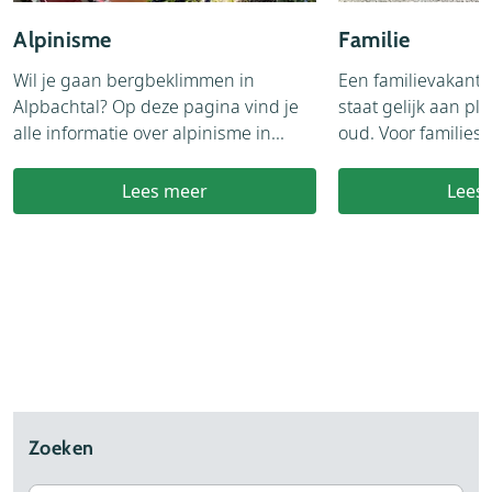
zomerrodelbaan en speciale wandelroutes voor
Alpinisme
Familie
kinderen. Maar niet alleen in de bergen zijn
speelparken te vinden, ook in het dal is dat het
Wil je gaan bergbeklimmen in
Een familievakanti
geval. Zo zijn er een ponyboerderij en een
Alpbachtal? Op deze pagina vind je
staat gelijk aan pl
kinderpark. Ook kun je in de Brandenberger Ache
alle informatie over alpinisme in...
oud. Voor families va
activiteiten als rafting, canyoning en tubing
ondernemen. Het Alpbachtal biedt genoeg
Lees meer
Lees
familievriendelijke accommodaties en campings
waar je kunt overnachten.
Zoeken
Alpbacher Bergbahn