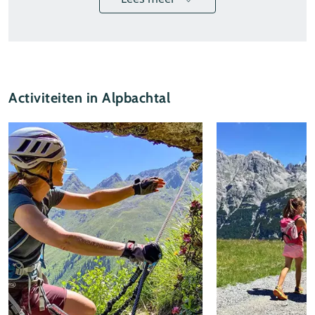
Activiteiten in Alpbachtal
Alpbachtal Tourismus
Geniet onderweg van een pauze in een berghut
(Farmkehralm)
Een familievakantie in het Alpbachtal
Het Alpbachtal is een 'geheimtip' voor families die
houden van natuur, wandelen en avontuur! Het
hele jaar door staat deze vakantiebestemming te
boek als zeer kindvriendelijk. Bovenaan de
zomerliften liggen de speelparken Juppi's
Zauberwald en het Lauserland te wachten met
onder andere speeltoestellen, kidsclubs, een