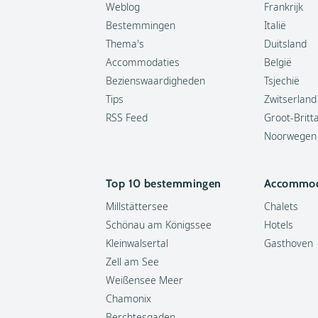
Weblog
Frankrijk
Bestemmingen
Italië
Thema's
Duitsland
Accommodaties
België
Bezienswaardigheden
Tsjechië
Tips
Zwitserland
RSS Feed
Groot-Britt
Noorwegen
Top 10 bestemmingen
Accommod
Millstättersee
Chalets
Schönau am Königssee
Hotels
Kleinwalsertal
Gasthoven
Zell am See
Weißensee Meer
Chamonix
Berchtesgaden