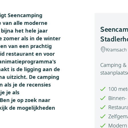
ligt Seencamping
e van alle moderne
Seencam
bijna het hele jaar
e zomer als in de winter
Stadlerh
en van een prachtig
Kramsach 
id restaurant en voor
n animatieprogramma's
Camping & 
kt is de ligging aan de
staanplaats
a uitzicht. De camping
 als je de recensies
100 met
je je als
Binnen- 
Ben je op zoek naar
Restaura
ijk de mogelijkheden
Zelfgema
Modern s