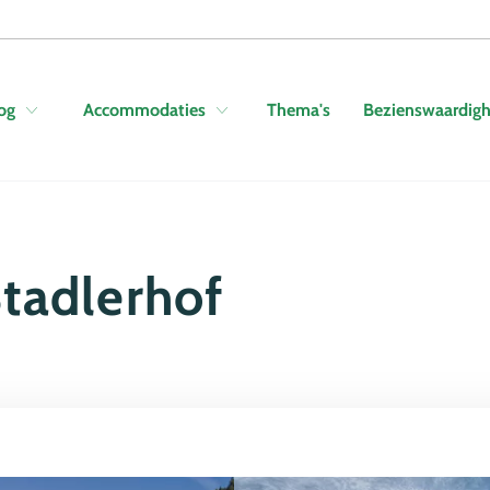
Skip to navigation
Skip to main content
Thema's
Bezienswaardig
og
Accommodaties
tadlerhof