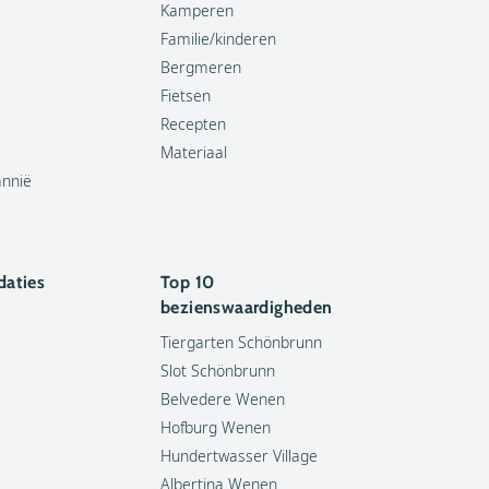
Kamperen
Familie/kinderen
Bergmeren
Fietsen
Recepten
Materiaal
annië
aties
Top 10
bezienswaardigheden
Tiergarten Schönbrunn
Slot Schönbrunn
Belvedere Wenen
Hofburg Wenen
Hundertwasser Village
Albertina Wenen