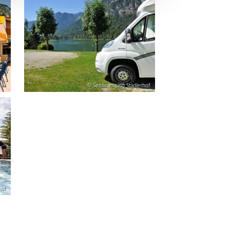
hof
© Seencamping Stadlerhof
hof