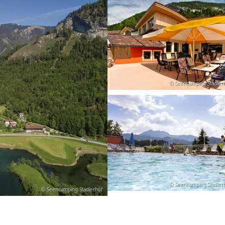
© Seencamping Stadler
© Seencamping Stadler
© Seencamping Stadlerhof