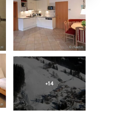
.nl
© chalet.nl
+14
.nl
© chalet.nl