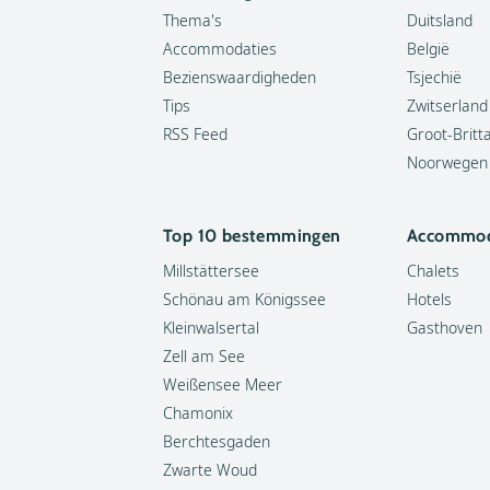
Thema's
Duitsland
Accommodaties
België
Bezienswaardigheden
Tsjechië
Tips
Zwitserland
RSS Feed
Groot-Britt
Noorwegen
Top 10 bestemmingen
Accommod
Millstättersee
Chalets
Schönau am Königssee
Hotels
Kleinwalsertal
Gasthoven
Zell am See
Weißensee Meer
Chamonix
Berchtesgaden
Zwarte Woud