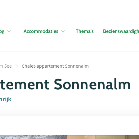
Skip to navigation
Skip to main content
Thema's
Bezienswaardig
og
Accommodaties
am See
Chalet-appartement Sonnenalm
rtement Sonnenalm
nrijk