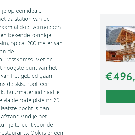
je op een ideale,
het dalstation van de
 naam al doet vermoeden
 een bekende zonnige
alm, op ca. 200 meter van
van de
TrassXpress. Met de
© chale
t hoogste punt van het
€496
n van het gebied gaan
ens de skischool, een
kt huurmateriaal haal je
 via de rode piste nr. 20
laatste bocht is dan
afstand vind je het
kun je terecht voor de
 restaurants. Ook is er een