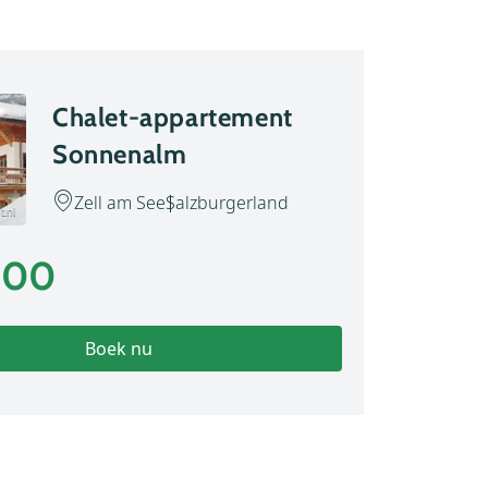
Chalet-appartement
Sonnenalm
Zell am See
Salzburgerland
t.nl
,00
Boek nu