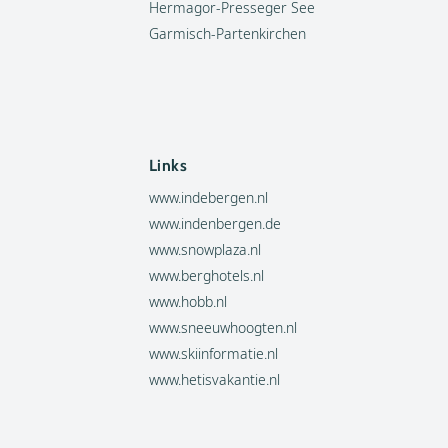
Hermagor-Presseger See
Garmisch-Partenkirchen
Links
www.indebergen.nl
www.indenbergen.de
www.snowplaza.nl
www.berghotels.nl
www.hobb.nl
www.sneeuwhoogten.nl
www.skiinformatie.nl
www.hetisvakantie.nl