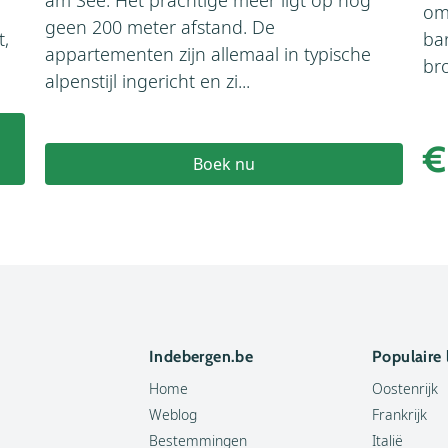
omg
geen 200 meter afstand. De
t,
bar
appartementen zijn allemaal in typische
bro
alpenstijl ingericht en zi...
€
Boek nu
Indebergen.be
Populaire
Home
Oostenrijk
Weblog
Frankrijk
Bestemmingen
Italië