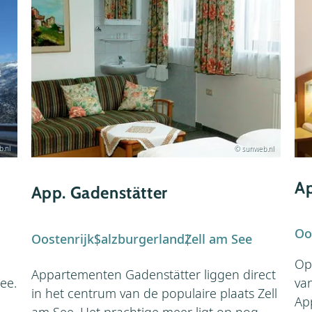
.nl
© sunweb.nl
Ap
App. Gadenstätter
Oo
Oostenrijk
Salzburgerland
Zell am See
Op
Appartementen Gadenstätter liggen direct
See.
va
in het centrum van de populaire plaats Zell
Ap
am See. Het prachtige meer ligt op nog