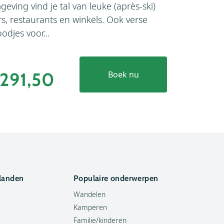
eving vind je tal van leuke (après-ski)
ligging, na
s, restaurants en winkels. Ook verse
van Zell am 
odjes voor...
vervelen. Ge
291,50
€466
Boek nu
 landen
Populaire onderwerpen
Wandelen
Kamperen
Familie/kinderen