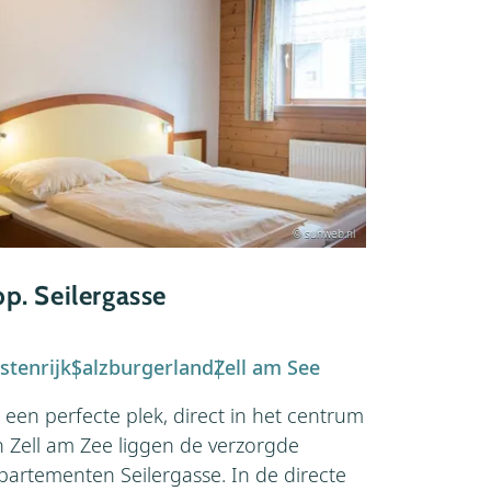
© sunweb.nl
p. Seilergasse
App. Tri
stenrijk
Salzburgerland
Zell am See
Oostenrijk
 een perfecte plek, direct in het centrum
Op een mooi
n Zell am Zee liggen de verzorgde
centrum va
partementen Seilergasse. In de directe
appartemen