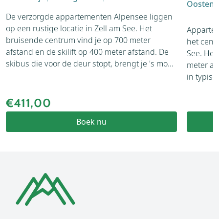
Oostenri
De verzorgde appartementen Alpensee liggen
op een rustige locatie in Zell am See. Het
Appartem
bruisende centrum vind je op 700 meter
het cent
afstand en de skilift op 400 meter afstand. De
See. Het
skibus die voor de deur stopt, brengt je 's mo...
meter af
in typisc
€411,00
Boek nu