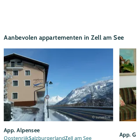
Aanbevolen appartementen in Zell am See
© sunweb.nl
App. Alpensee
App. Ga
Oostenrijk
Salzburgerland
Zell am See