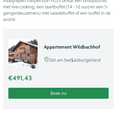
inbegrepen halfpension PLUS omvat een ontbijtbuffet
met live-cooking, een taartbuffet (14 - 16 uur) en een 5-
gangenkeuzemenu met saladebuffet of een buffet in de
avond.
Appartement Wildbachhof
Zell am See
Salzburgerland
© chalet.nl
€491,43
Boek nu