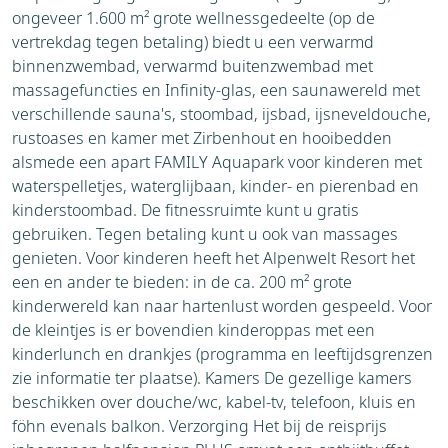
ongeveer 1.600 m² grote wellnessgedeelte (op de
vertrekdag tegen betaling) biedt u een verwarmd
binnenzwembad, verwarmd buitenzwembad met
massagefuncties en Infinity-glas, een saunawereld met
verschillende sauna's, stoombad, ijsbad, ijsneveldouche,
rustoases en kamer met Zirbenhout en hooibedden
alsmede een apart FAMILY Aquapark voor kinderen met
waterspelletjes, waterglijbaan, kinder- en pierenbad en
kinderstoombad. De fitnessruimte kunt u gratis
gebruiken. Tegen betaling kunt u ook van massages
genieten. Voor kinderen heeft het Alpenwelt Resort het
een en ander te bieden: in de ca. 200 m² grote
kinderwereld kan naar hartenlust worden gespeeld. Voor
de kleintjes is er bovendien kinderoppas met een
kinderlunch en drankjes (programma en leeftijdsgrenzen
zie informatie ter plaatse). Kamers De gezellige kamers
beschikken over douche/wc, kabel-tv, telefoon, kluis en
föhn evenals balkon. Verzorging Het bij de reisprijs