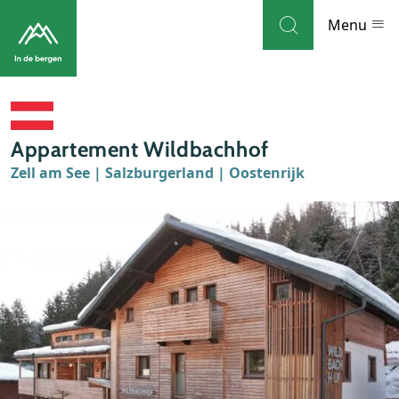
Skip to navigation
Skip to main content
Menu
Bestemmingen
Appartement Wildbachhof
Weblog
Zell am See | Salzburgerland | Oostenrijk
Accommodaties
Thema's
Bezienswaardigheden
Tips