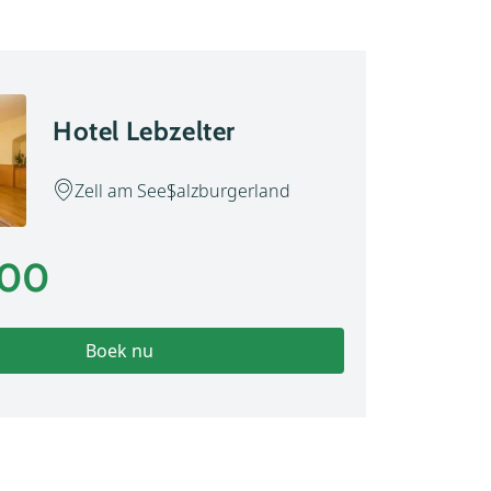
Hotel Lebzelter
Zell am See
Salzburgerland
,00
Boek nu