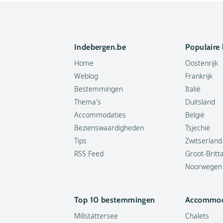
Indebergen.be
Populaire
Home
Oostenrijk
Weblog
Frankrijk
Bestemmingen
Italië
Thema's
Duitsland
Accommodaties
België
Bezienswaardigheden
Tsjechië
Tips
Zwitserland
RSS Feed
Groot-Britt
Noorwegen
Top 10 bestemmingen
Accommod
Millstättersee
Chalets