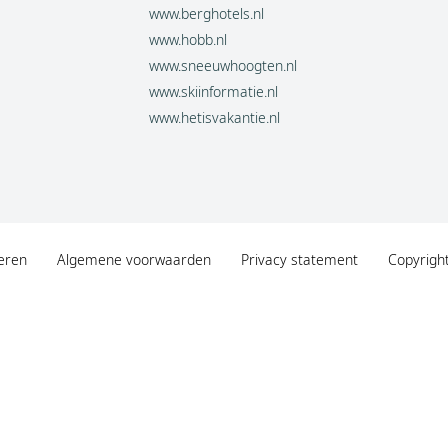
www.berghotels.nl
www.hobb.nl
www.sneeuwhoogten.nl
www.skiinformatie.nl
www.hetisvakantie.nl
eren
Algemene voorwaarden
Privacy statement
Copyrigh