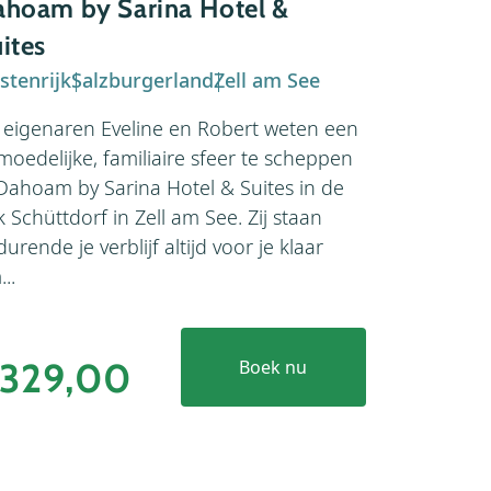
hoam by Sarina Hotel &
Daxer
ites
stenrijk
Salzburgerland
Zell am See
Oostenrijk
 eigenaren Eveline en Robert weten een
Daxer een 
moedelijke, familiaire sfeer te scheppen
een vriende
 Dahoam by Sarina Hotel & Suites in de
detail. Het
k Schüttdorf in Zell am See. Zij staan
van de Schm
urende je verblijf altijd voor je klaar
bereiken vi
..
e...
329,00
Boek nu