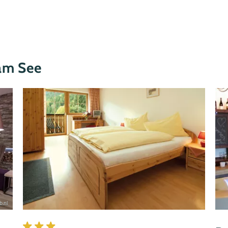
 am See
.nl