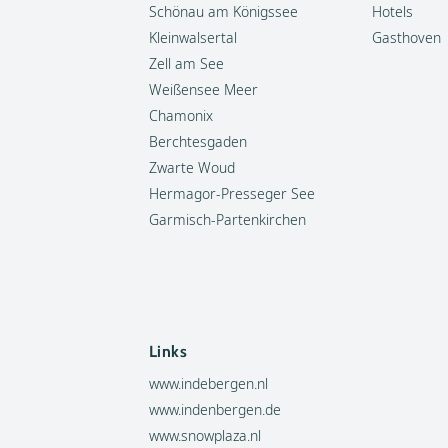
Schönau am Königssee
Hotels
Kleinwalsertal
Gasthoven
Zell am See
Weißensee Meer
Chamonix
Berchtesgaden
Zwarte Woud
Hermagor-Presseger See
Garmisch-Partenkirchen
Links
www.indebergen.nl
www.indenbergen.de
www.snowplaza.nl