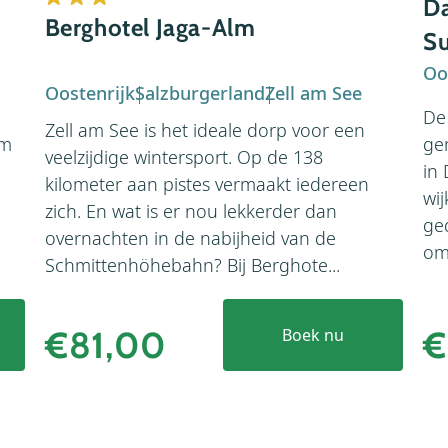
Da
Berghotel Jaga-Alm
Su
Oo
Oostenrijk
Salzburgerland
Zell am See
De
Zell am See is het ideale dorp voor een
am
ge
veelzijdige wintersport. Op de 138
in
kilometer aan pistes vermaakt iedereen
wij
zich. En wat is er nou lekkerder dan
ged
overnachten in de nabijheid van de
om.
Schmittenhöhebahn? Bij Berghote...
€81,00
€
Boek nu