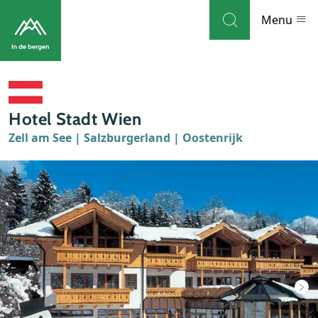
Skip to navigation
Skip to main content
Menu
Bestemmingen
Hotel Stadt Wien
Weblog
Zell am See | Salzburgerland | Oostenrijk
Accommodaties
Thema's
Bezienswaardigheden
Tips