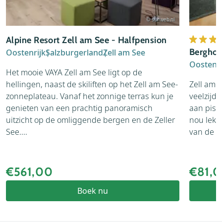
© sunweb.nl
Alpine Resort Zell am See - Halfpension
Berghot
Oostenrijk
Salzburgerland
Zell am See
Oostenri
Het mooie VAYA Zell am See ligt op de
hellingen, naast de skiliften op het Zell am See-
Zell am S
zonneplateau. Vanaf het zonnige terras kun je
veelzijdi
genieten van een prachtig panoramisch
aan piste
uitzicht op de omliggende bergen en de Zeller
nou lekk
See....
van de S
€561,00
€81,
Boek nu