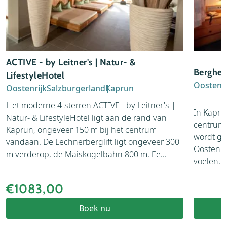
ACTIVE - by Leitner's | Natur- &
Berghei
LifestyleHotel
Oostenri
Oostenrijk
Salzburgerland
Kaprun
Het moderne 4-sterren ACTIVE - by Leitner's |
In Kapru
Natur- & LifestyleHotel ligt aan de rand van
centrum 
Kaprun, ongeveer 150 m bij het centrum
wordt ge
vandaan. De Lechnerberglift ligt ongeveer 300
Oostenrij
m verderop, de Maiskogelbahn 800 m. Ee...
voelen. S
€1083,00
Boek nu