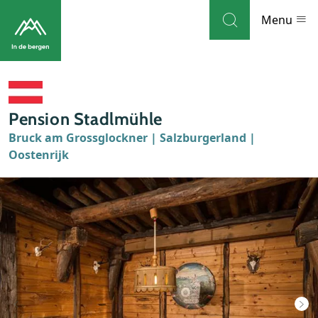
Skip to navigation
Skip to main content
Menu
Bestemmingen
Pension Stadlmühle
Weblog
Bruck am Grossglockner | Salzburgerland |
Oostenrijk
Accommodaties
Thema's
Bezienswaardigheden
Tips