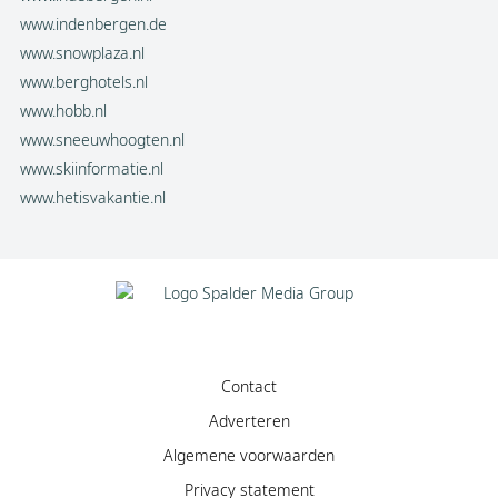
www.indenbergen.de
www.snowplaza.nl
www.berghotels.nl
www.hobb.nl
www.sneeuwhoogten.nl
www.skiinformatie.nl
www.hetisvakantie.nl
Contact
Adverteren
Algemene voorwaarden
Privacy statement