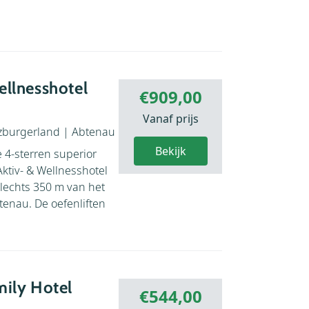
ellnesshotel
€909,00
Vanaf prijs
zburgerland
|
Abtenau
Bekijk
 4-sterren superior
tiv- & Wellnesshotel
slechts 350 m van het
enau. De oefenliften
mily Hotel
€544,00