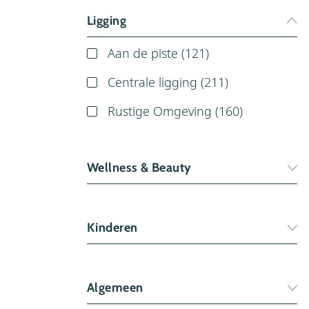
Ligging
Aan de piste (
121
)
Centrale ligging (
211
)
Rustige Omgeving (
160
)
Wellness & Beauty
Bubbelbad (
35
)
Kinderen
Buitenzwembad (
77
)
Massage (
194
)
Animatie (
121
)
Overdekt Zwembad (
187
)
Algemeen
Kinderopvang (
211
)