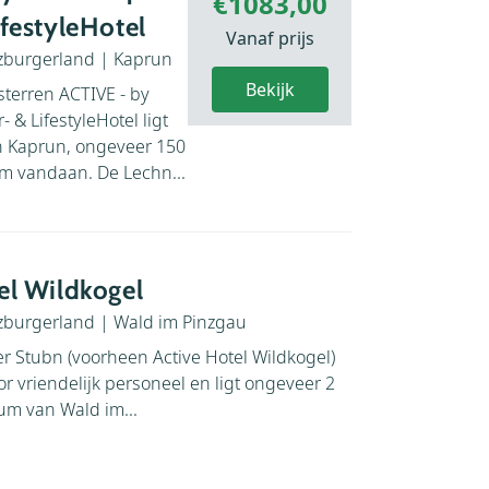
€1083,00
ifestyleHotel
Vanaf prijs
zburgerland
|
Kaprun
Bekijk
terren ACTIVE - by
- & LifestyleHotel ligt
n Kaprun, ongeveer 150
um vandaan. De Lechn...
el Wildkogel
zburgerland
|
Wald im Pinzgau
er Stubn (voorheen Active Hotel Wildkogel)
r vriendelijk personeel en ligt ongeveer 2
rum van Wald im...