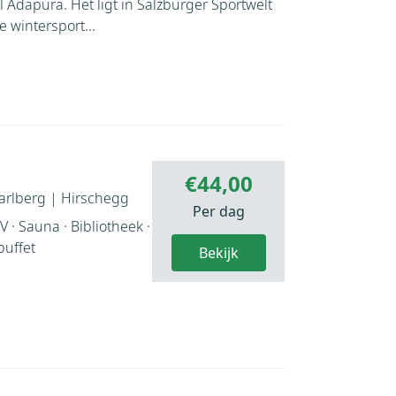
el Adapura. Het ligt in Salzburger Sportwelt
 wintersport...
€44,00
arlberg
|
Hirschegg
Per dag
V · Sauna · Bibliotheek ·
buffet
Bekijk