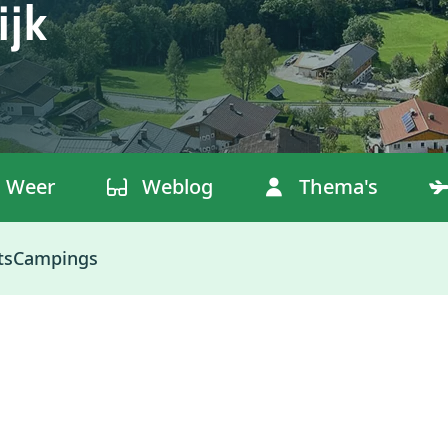
ijk
Weer
Weblog
Thema's
ts
Campings