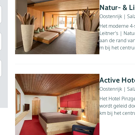
Natur- & L
Oostenrijk
|
Sal
Het moderne 4-s
Leitner's | Natur
aan de rand va
m bij het centr
Active Hot
Oostenrijk
|
Sal
Het Hotel Pinzg
wordt geleid doo
km bij het cent