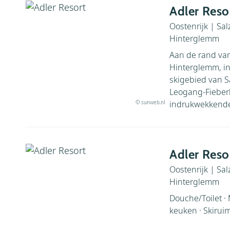
Adler Reso
Oostenrijk
|
Sal
Hinterglemm
Aan de rand va
Hinterglemm, in
skigebied van 
Leogang-Fieberb
© sunweb.nl
indrukwekkende 
Adler Reso
Oostenrijk
|
Sal
Hinterglemm
Douche/Toilet ·
keuken · Skirui