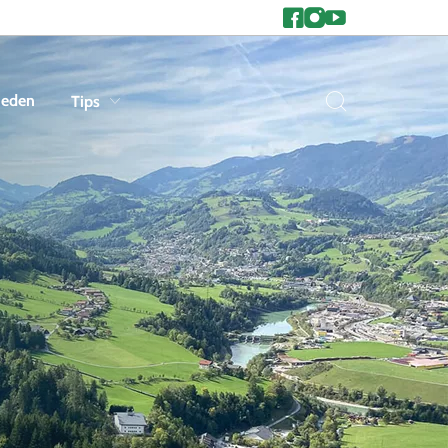
heden
Tips