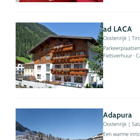
ad LACA
Oostenrijk
|
Tiro
Parkeerplaatsen
Fietsverhuur · 
Adapura
Oostenrijk
|
Sal
Een warme inric