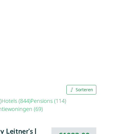
Sorteren
A tot Z
)
Hotels (844)
Pensions (114)
ntiewoningen (69)
Z tot A
 Leitner's |