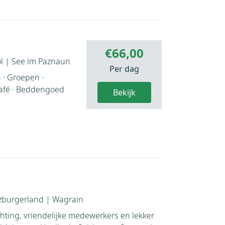
€66,00
l
|
See im Paznaun
Per dag
 · Groepen ·
Café · Beddengoed
Bekijk
zburgerland
|
Wagrain
hting, vriendelijke medewerkers en lekker