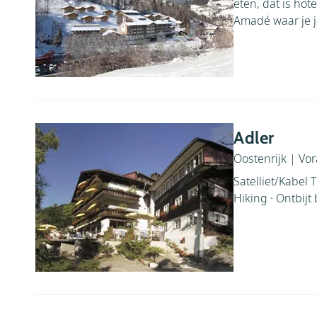
eten, dat is hot
Amadé waar je je
Adler
Oostenrijk
|
Vor
Satelliet/Kabel T
Hiking · Ontbijt 