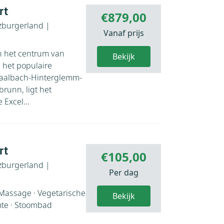
rt
€879,00
zburgerland
|
Vanaf prijs
n het centrum van
Bekijk
 het populaire
Saalbach-Hinterglemm-
runn, ligt het
Excel...
rt
€105,00
zburgerland
|
Per dag
 Massage · Vegetarische
Bekijk
mte · Stoombad