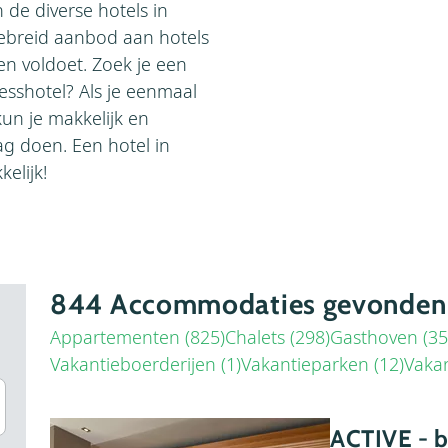
 de diverse hotels in
tgebreid aanbod aan hotels
en voldoet. Zoek je een
esshotel? Als je eenmaal
un je makkelijk en
g doen. Een hotel in
elijk!
844
Accommodaties gevonden
Appartementen (825)
Chalets (298)
Gasthoven (35
Vakantieboerderijen (1)
Vakantieparken (12)
Vaka
ACTIVE - by