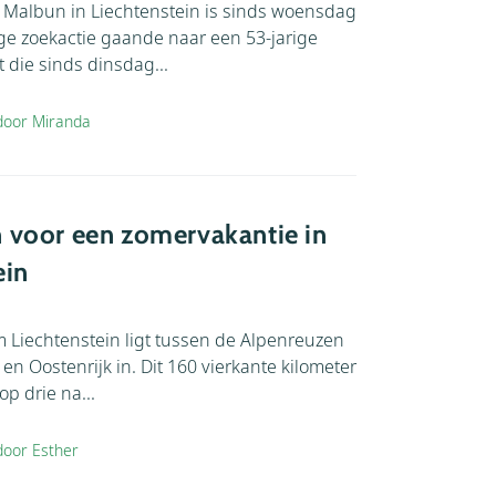
 Malbun in Liechtenstein is sinds woensdag
A tot Z
ge zoekactie gaande naar een 53-jarige
Z tot A
t die sinds dinsdag...
door Miranda
 voor een zomervakantie in
ein
 Liechtenstein ligt tussen de Alpenreuzen
en Oostenrijk in. Dit 160 vierkante kilometer
op drie na...
oor Esther