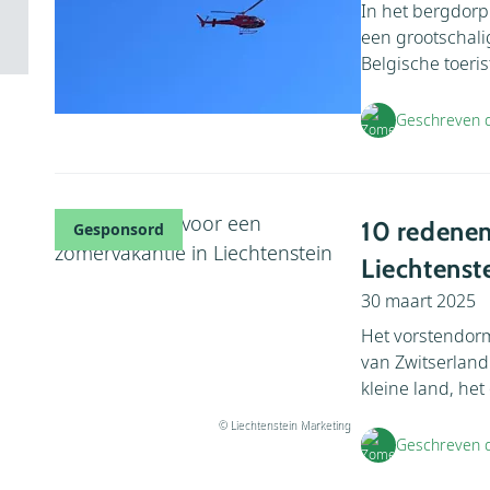
In het bergdorp
een grootschali
Belgische toeris
Geschreven 
10 redenen
Gesponsord
Liechtenst
30 maart 2025
Het vorstendorm
van Zwitserland 
kleine land, het 
© Liechtenstein Marketing
Geschreven d