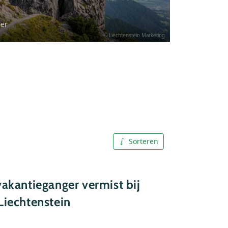
her
© Liechtenstein Marketing
Sorteren
Publicatiedatum
(nieuw -
oud)
vakantieganger vermist bij
Publicatiedatum
Liechtenstein
(oud -
nieuw)