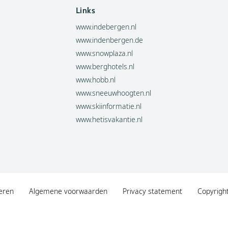
Links
www.indebergen.nl
www.indenbergen.de
www.snowplaza.nl
www.berghotels.nl
www.hobb.nl
www.sneeuwhoogten.nl
www.skiinformatie.nl
www.hetisvakantie.nl
eren
Algemene voorwaarden
Privacy statement
Copyrigh