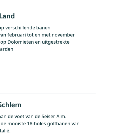
 Land
op verschillende banen
van februari tot en met november
t op Dolomieten en uitgestrekte
aarden
Schlern
aan de voet van de Seiser Alm.
 de mooiste 18-holes golfbanen van
alië.