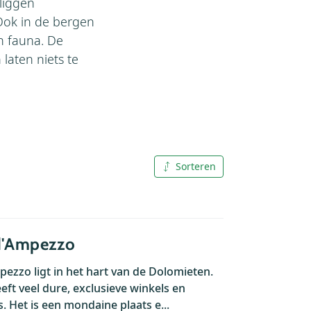
liggen
 Ook in de bergen
n fauna. De
 laten niets te
Sorteren
A tot Z
Z tot A
d'Ampezzo
pezzo ligt in het hart van de Dolomieten.
eft veel dure, exclusieve winkels en
. Het is een mondaine plaats e...