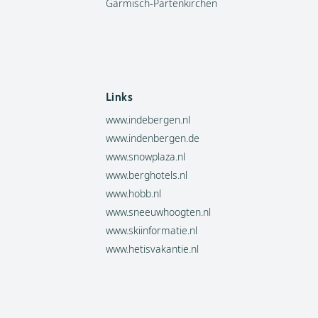
Garmisch-Partenkirchen
Links
www.indebergen.nl
www.indenbergen.de
www.snowplaza.nl
www.berghotels.nl
www.hobb.nl
www.sneeuwhoogten.nl
www.skiinformatie.nl
www.hetisvakantie.nl