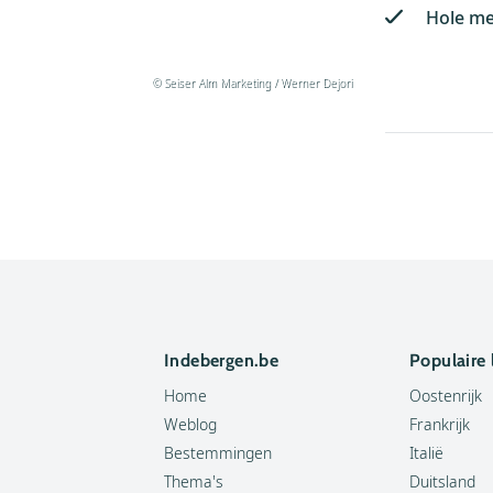
Hole me
© Seiser Alm Marketing / Werner Dejori
Indebergen.be
Populaire
Home
Oostenrijk
Weblog
Frankrijk
Bestemmingen
Italië
Thema's
Duitsland