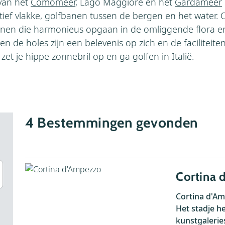
van het
Comomeer
, Lago Maggiore en het
Gardameer
atief vlakke, golfbanen tussen de bergen en het water.
fbanen die harmonieus opgaan in de omliggende flora e
n de holes zijn een belevenis op zich en de faciliteiten
zet je hippe zonnebril op en ga golfen in Italië.
4
Bestemmingen gevonden
Cortina 
Cortina d'Am
Het stadje he
kunstgaleries