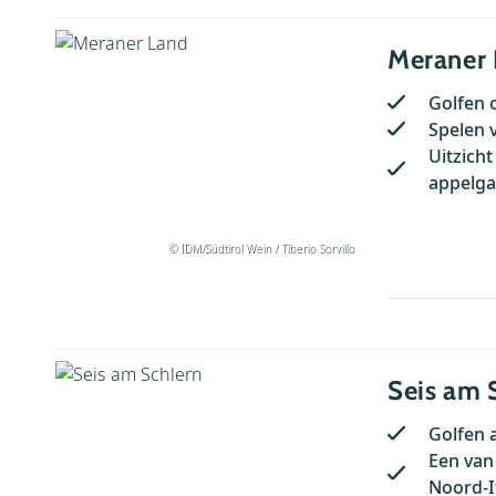
Meraner
Golfen 
Spelen 
Uitzich
appelg
© IDM/Südtirol Wein / Tiberio Sorvillo
Seis am 
Golfen 
Een van
Noord-It