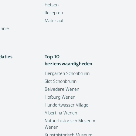
Fietsen
Recepten
Materiaal
annië
aties
Top 10
bezienswaardigheden
Tiergarten Schönbrunn
Slot Schönbrunn
Belvedere Wenen
Hofburg Wenen
Hundertwasser Village
Albertina Wenen
Natuurhistorisch Museum
Wenen
Kunsthistorisch Museum