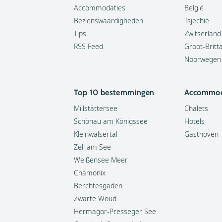
Accommodaties
België
Bezienswaardigheden
Tsjechië
Tips
Zwitserland
RSS Feed
Groot-Britt
Noorwegen
Top 10 bestemmingen
Accommod
Millstättersee
Chalets
Schönau am Königssee
Hotels
Kleinwalsertal
Gasthoven
Zell am See
Weißensee Meer
Chamonix
Berchtesgaden
Zwarte Woud
Hermagor-Presseger See