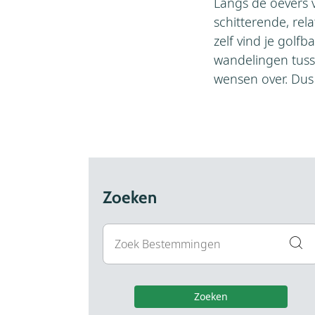
Langs de oevers 
schitterende, rel
zelf vind je gol
wandelingen tusse
wensen over. Dus 
Zoeken
Zoeken