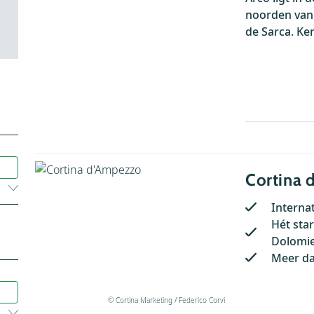
noorden van 
de Sarca. Ke
Cortina 
Interna
Hét sta
Dolomie
Meer da
© Cortina Marketing / Federico Corvi