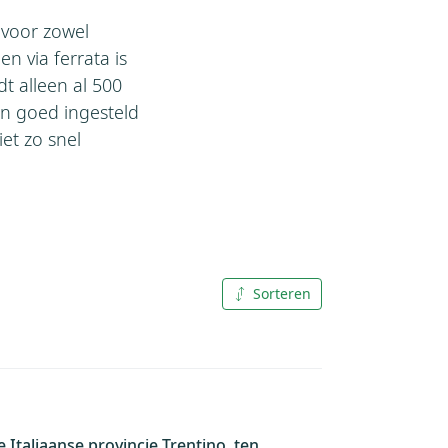
 voor zowel
 via ferrata is
t alleen al 500
jn goed ingesteld
iet zo snel
Sorteren
A tot Z
Z tot A
de Italiaanse provincie Trentino, ten