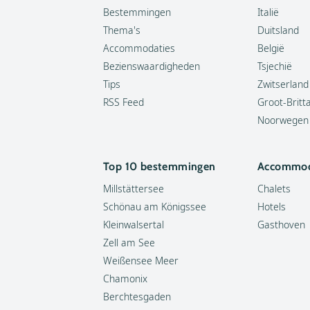
Bestemmingen
Italië
Thema's
Duitsland
Accommodaties
België
Bezienswaardigheden
Tsjechië
Tips
Zwitserland
RSS Feed
Groot-Britt
Noorwegen
Top 10 bestemmingen
Accommod
Millstättersee
Chalets
Schönau am Königssee
Hotels
Kleinwalsertal
Gasthoven
Zell am See
Weißensee Meer
Chamonix
Berchtesgaden