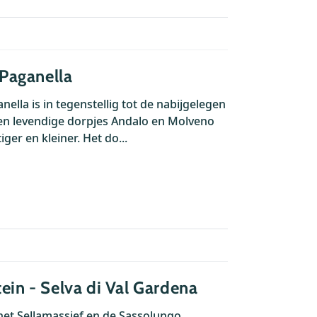
 Paganella
anella is in tegenstellig tot de nabijgelegen
 en levendige dorpjes Andalo en Molveno
iger en kleiner. Het do...
ein - Selva di Val Gardena
het Sellamassief en de Sassolungo.