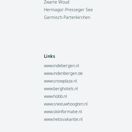
Zwarte Woud
Hermagor-Presseger See
Garmisch-Partenkirchen
Links
www.indebergen.nl
www.indenbergen.de
www.snowplaza.nl
www.berghotels.nl
www.hobb.nl
www.sneeuwhoogten.nl
www.skiinformatie.nl
www.hetisvakantie.nl