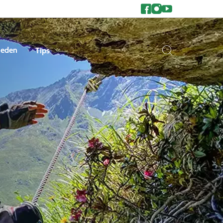
heden
Tips