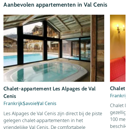
Aanbevolen appartementen in Val Cenis
Chalet 
Chalet-appartement Les Alpages de Val
Frankrij
Cenis
Frankrijk
Savoie
Val Cenis
Chalet Le
gezellige
Les Alpages de Val Cenis zijn direct bij de piste
100 meter
gelegen chalet-appartementen in het
beschikt
vriendelijke Val Cenis. De comfortabele