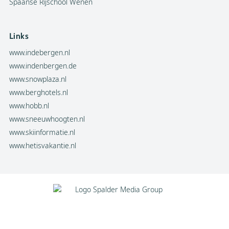
Spaanse Rijschool Wenen
Links
www.indebergen.nl
www.indenbergen.de
www.snowplaza.nl
www.berghotels.nl
www.hobb.nl
www.sneeuwhoogten.nl
www.skiinformatie.nl
www.hetisvakantie.nl