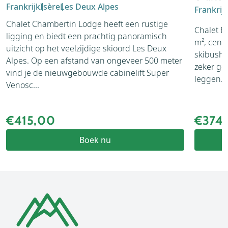
Frankrijk
Isère
Les Deux Alpes
Frankrij
Chalet Chambertin Lodge heeft een rustige
Chalet E
ligging en biedt een prachtig panoramisch
m², cent
uitzicht op het veelzijdige skioord Les Deux
skibushal
Alpes. Op een afstand van ongeveer 500 meter
zeker ge
vind je de nieuwgebouwde cabinelift Super
leggen. 
Venosc...
€415,00
€374
Boek nu