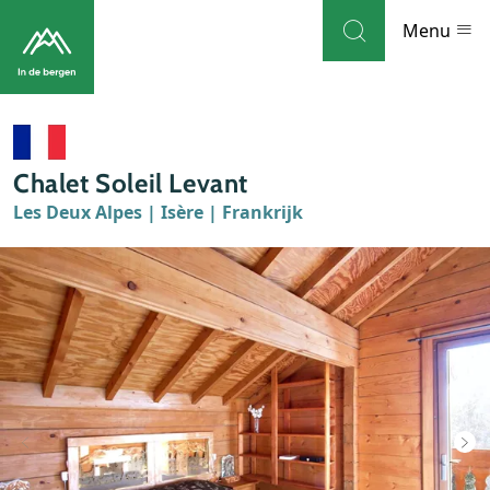
Skip to navigation
Skip to main content
Menu
Bestemmingen
Chalet Soleil Levant
Weblog
Les Deux Alpes | Isère | Frankrijk
Accommodaties
Thema's
Bezienswaardigheden
Tips