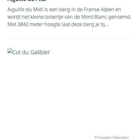
Boottocht (
2
)
Gebouw (
32
)
Aiguille du Midi is een berg in de Franse Alpen en
Kasteel (
6
)
Brug (
7
)
wordt het kleine broertje van de Mont Blanc genoemd.
Met 3842 meter hoogte laat deze berg je tij...
Klimpark (
16
)
Dierentuin (
11
)
Museum (
34
)
Familietip (
115
)
Natuur (
83
)
Gebouw (
32
)
Natuurpark (
24
)
Kasteel (
6
)
Spa & Wellness (
5
)
Klimpark (
16
)
Uitstapje (
144
)
Museum (
34
)
Zommerrodelbaan (
7
)
Zwemparadijs (
18
)
Natuur (
83
)
Natuurpark (
24
)
Spa & Wellness (
5
)
Uitstapje (
144
)
© Unsplash / Miles Iwes