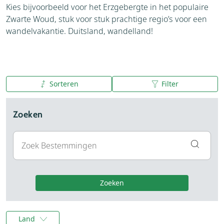
Kies bijvoorbeeld voor het Erzgebergte in het populaire
Zwarte Woud, stuk voor stuk prachtige regio’s voor een
wandelvakantie. Duitsland, wandelland!
Sorteren
Filter
A tot Z
Z tot A
Zoeken
Zoeken
Land