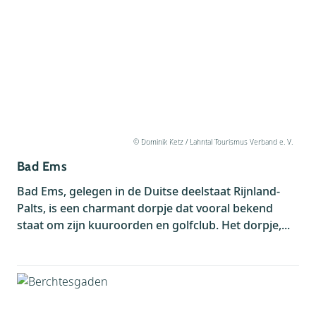
Wandelen (
93
)
Watersport (
25
)
68256 (
4
)
© Dominik Ketz / Lahntal Tourismus Verband e. V.
Bad Ems
Bad Ems, gelegen in de Duitse deelstaat Rijnland-
Palts, is een charmant dorpje dat vooral bekend
staat om zijn kuuroorden en golfclub. Het dorpje,...