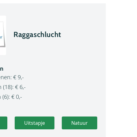
Raggaschlucht
en
enen: € 9,-
 (18): € 6,-
(6): € 0,-
Uitstapje
Natuur