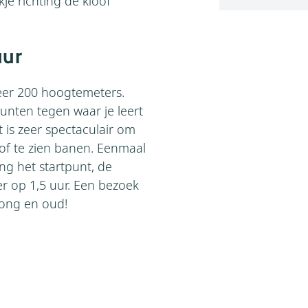
je richting de kloof
uur
eer 200 hoogtemeters.
nten tegen waar je leert
 is zeer spectaculair om
of te zien banen. Eenmaal
ng het startpunt, de
r op 1,5 uur. Een bezoek
jong en oud!