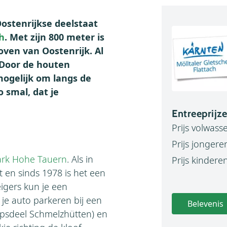
Oostenrijkse deelstaat
h
. Met zijn 800 meter is
ven van Oostenrijk. Al
 Door de houten
mogelijk om langs de
o smal, dat je
Entreeprijz
Prijs volwass
Prijs jongeren
ark Hohe Tauern
. Als in
Prijs kinderen 
 en sinds 1978 is het een
igers kun je een
 je auto parkeren bij een
Belevenis
orpsdeel Schmelzhütten) en