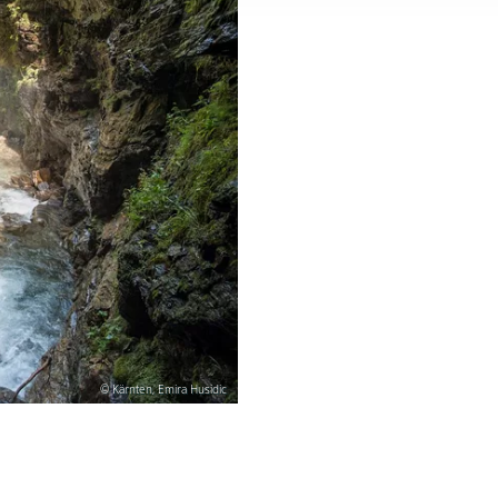
© Kärnten, Emira Husidic