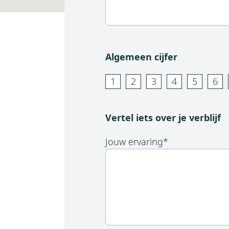
Algemeen cijfer
1
2
3
4
5
6
Vertel iets over je verblijf
Jouw ervaring
*