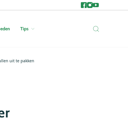
heden
Tips
llen uit te pakken
er