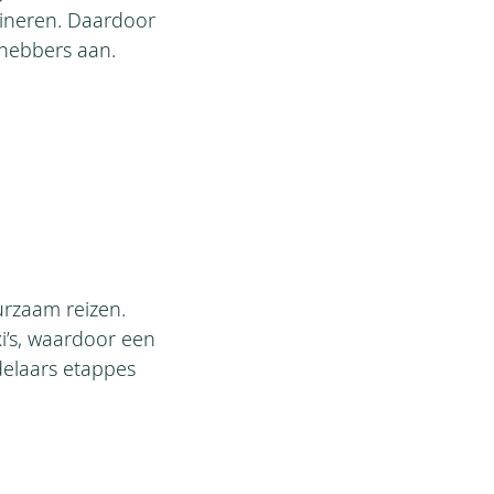
ineren. Daardoor
fhebbers aan.
uurzaam reizen.
i’s, waardoor een
elaars etappes