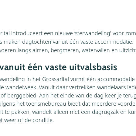
rltal introduceert een nieuwe ‘sterwandeling’ voor zom
s maken dagtochten vanuit één vaste accommodatie.
voeren langs almen, bergmeren, watervallen en uitzich
anuit één vaste uitvalsbasis
rwandeling in het Grossarltal vormt één accommodatie 
de wandelweek. Vanuit daar vertrekken wandelaars ied
of berggebied. Aan het einde van de dag keer je teru
lgens het toerismebureau biedt dat meerdere voordele
uit te pakken, wandelt alleen met een dagrugzak en kunt
 weer of de conditie.