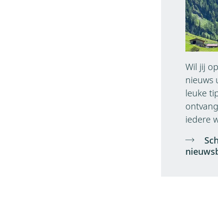
Wil jij 
nieuws 
leuke ti
ontvange
iedere w
Sch
nieuwsb