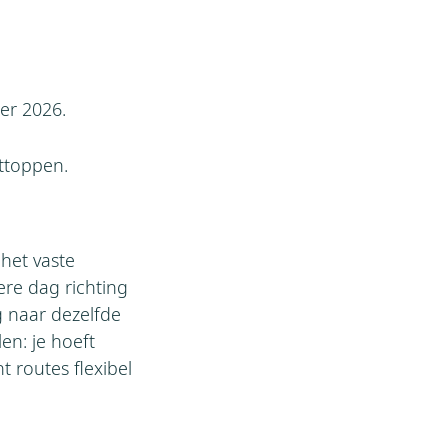
er 2026.
ttoppen.
het vaste
ere dag richting
g naar dezelfde
n: je hoeft
 routes flexibel