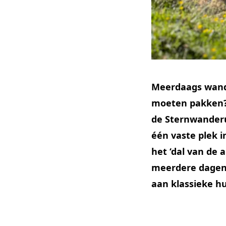
Meerdaags wande
moeten pakken?
de Sternwanderun
één vaste plek i
het ‘dal van de 
meerdere dagen 
aan klassieke h