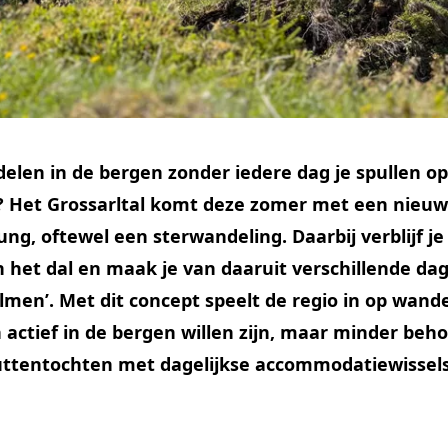
len in de bergen zonder iedere dag je spullen o
 Het Grossarltal komt deze zomer met een nieuw
g, oftewel een sterwandeling. Daarbij verblijf j
n het dal en maak je van daaruit verschillende da
almen’. Met dit concept speelt de regio in op wand
actief in de bergen willen zijn, maar minder beh
uttentochten met dagelijkse accommodatiewissels