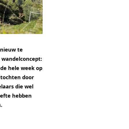
pnieuw te
 wandelconcept:
e de hele week op
gtochten door
elaars die wel
oefte hebben
.