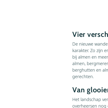
Vier versc
De nieuwe wandelf
karakter. Zo zijn 
bij almen en mee
almen, bergmeren,
berghutten en al
gerechten.
Van glooie
Het landschap ver
overheersen nog g