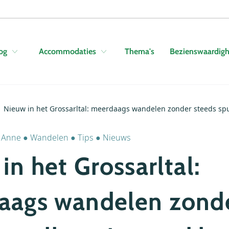
Skip to navigation
Skip to main content
Thema's
Bezienswaardig
og
Accommodaties
Nieuw in het Grossarltal: meerdaags wandelen zonder steeds spu
r
Anne
●
Wandelen
●
Tips
●
Nieuws
in het Grossarltal:
aags wandelen zond