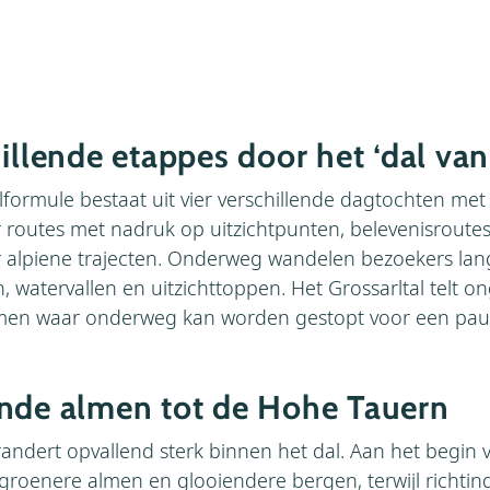
hillende etappes door het ‘dal va
ormule bestaat uit vier verschillende dagtochten met
er routes met nadruk op uitzichtpunten, belevenisroutes
r alpiene trajecten. Onderweg wandelen bezoekers lan
 watervallen en uitzichttoppen. Het Grossarltal telt on
men waar onderweg kan worden gestopt voor een pauz
nde almen tot de Hohe Tauern
andert opvallend sterk binnen het dal. Aan het begin v
roenere almen en glooiendere bergen, terwijl richting