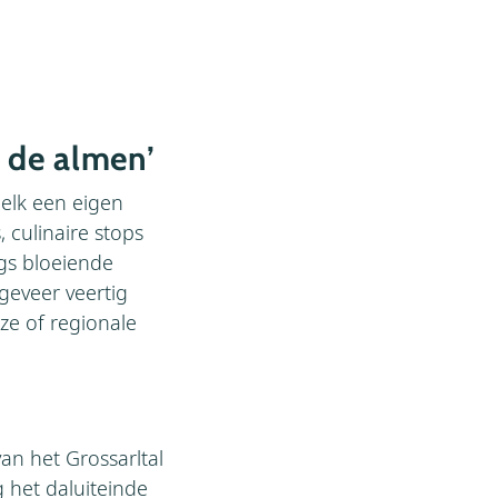
n de almen’
 elk een eigen
, culinaire stops
gs bloeiende
geveer veertig
e of regionale
an het Grossarltal
 het daluiteinde