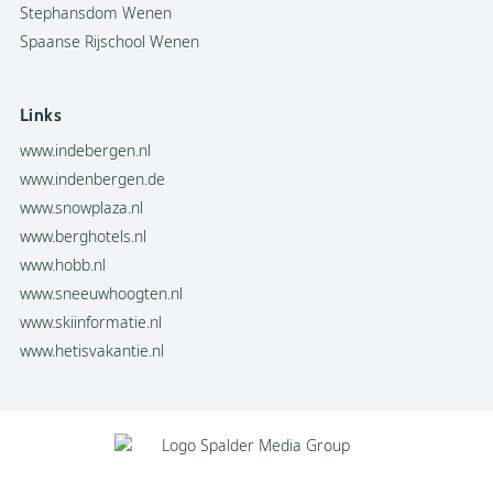
Stephansdom Wenen
Spaanse Rijschool Wenen
Links
www.indebergen.nl
www.indenbergen.de
www.snowplaza.nl
www.berghotels.nl
www.hobb.nl
www.sneeuwhoogten.nl
www.skiinformatie.nl
www.hetisvakantie.nl