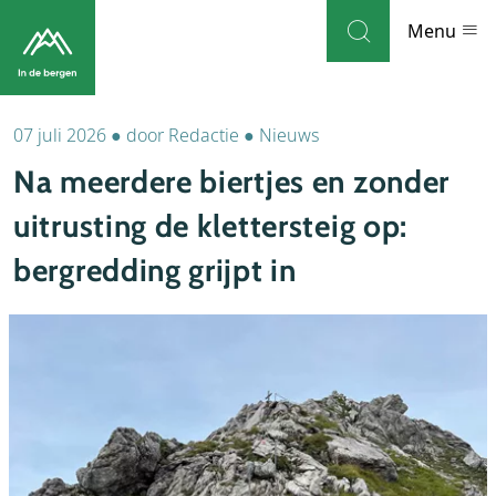
Skip to navigation
Skip to main content
Menu
07 juli 2026
●
door
Redactie
●
Nieuws
Bestemmingen
Na meerdere biertjes en zonder
Weblog
uitrusting de klettersteig op:
Accommodaties
bergredding grijpt in
Thema's
Bezienswaardigheden
Tips