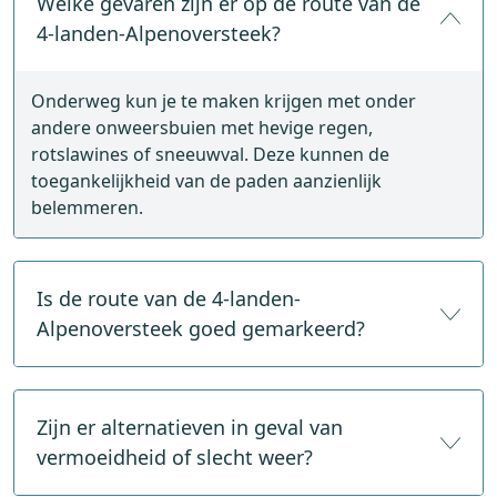
Welke gevaren zijn er op de route van de
4-landen-Alpenoversteek?
Onderweg kun je te maken krijgen met onder
andere onweersbuien met hevige regen,
rotslawines of sneeuwval. Deze kunnen de
toegankelijkheid van de paden aanzienlijk
belemmeren.
Is de route van de 4-landen-
Alpenoversteek goed gemarkeerd?
Ja, de paden zijn over het algemeen goed
aangegeven. Desondanks is het raadzaam om een ​​
Zijn er alternatieven in geval van
wandelkaart, GPX-tracks of een app met offline
vermoeidheid of slecht weer?
navigatie mee te nemen. Veel wegwijzers hebben