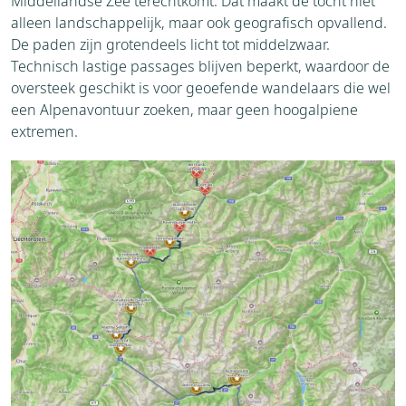
Middellandse Zee terechtkomt. Dat maakt de tocht niet
alleen landschappelijk, maar ook geografisch opvallend.
De paden zijn grotendeels licht tot middelzwaar.
Technisch lastige passages blijven beperkt, waardoor de
oversteek geschikt is voor geoefende wandelaars die wel
een Alpenavontuur zoeken, maar geen hoogalpiene
extremen.