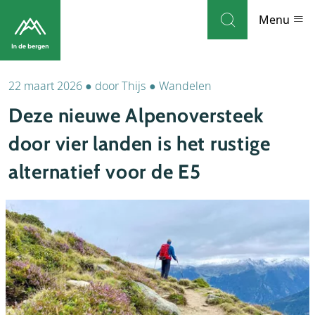
Skip to navigation
Skip to main content
Menu
22 maart 2026
●
door
Thijs
●
Wandelen
Bestemmingen
Deze nieuwe Alpenoversteek
Weblog
door vier landen is het rustige
Accommodaties
alternatief voor de E5
Thema's
Bezienswaardigheden
Tips