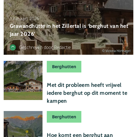
17 maart 2026
Grawandhütte in het Zillertal is ‘berghut van het
jaar 2026’
Geschreven door Redactie
© Victoria Hörtnagel
Berghutten
17 maart 2026
Met dit probleem heeft vrijwel
iedere berghut op dit moment te
kampen
Berghutten
01 maart 2026
Hoe komt een berghut aan