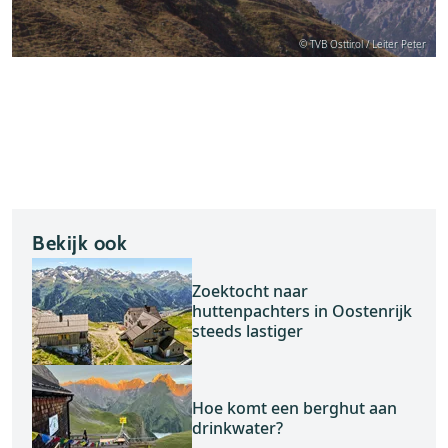
© TVB Osttirol / Leiter Peter
Bekijk ook
Zoektocht naar
huttenpachters in Oostenrijk
steeds lastiger
Hoe komt een berghut aan
drinkwater?