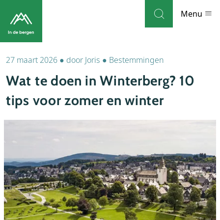
Skip to navigation
Skip to main content
Menu
27 maart 2026
●
door
Joris
●
Bestemmingen
Bestemmingen
Wat te doen in Winterberg? 10
Weblog
tips voor zomer en winter
Accommodaties
Thema's
Bezienswaardigheden
Tips