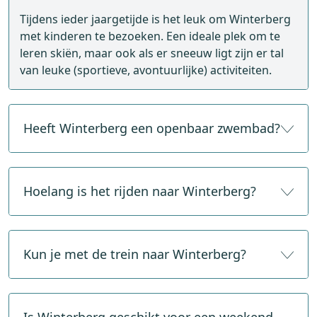
Tijdens ieder jaargetijde is het leuk om Winterberg
met kinderen te bezoeken. Een ideale plek om te
leren skiën, maar ook als er sneeuw ligt zijn er tal
van leuke (sportieve, avontuurlijke) activiteiten.
Heeft Winterberg een openbaar zwembad?
Ja, Winterberg heeft een overdekt zwembad met
25-meterbad, pierenbad, sauna en whirlpool. Het
Hoelang is het rijden naar Winterberg?
adres is: Am Kurpark 4, 59955, Winterberg.
Gemiddeld doe je er zo'n 3 tot 3,5 uur over om
vanaf Utrecht naar Winterberg te rijden. Vanaf de
Kun je met de trein naar Winterberg?
grens met Duitsland is het nog zo'n twee uur
voordat je in het Sauerland bent.
Winterberg is goed bereikbaar per trein. Reis je
vanaf Amsterdam Centraal, reken dan op een reis