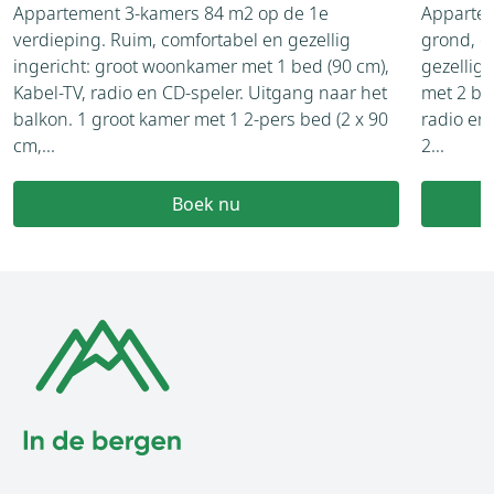
Appartement 3-kamers 84 m2 op de 1e
Appartem
verdieping. Ruim, comfortabel en gezellig
grond, o
ingericht: groot woonkamer met 1 bed (90 cm),
gezellig
Kabel-TV, radio en CD-speler. Uitgang naar het
met 2 be
balkon. 1 groot kamer met 1 2-pers bed (2 x 90
radio en 
cm,...
2...
Boek nu