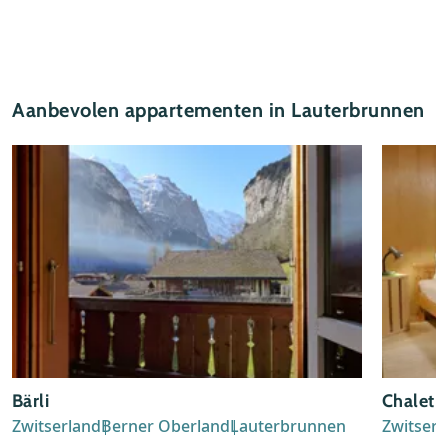
Aanbevolen appartementen in Lauterbrunnen
Bärli
Chalet i
Zwitserland
Berner Oberland
Lauterbrunnen
Zwitserl