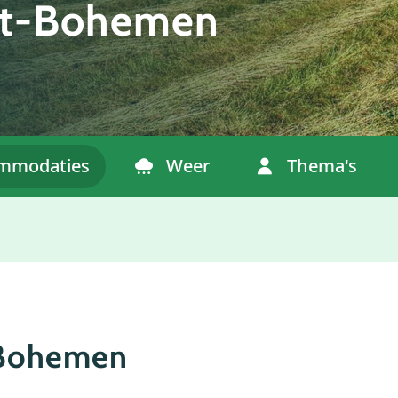
st-Bohemen
mmodaties
Weer
Thema's
-Bohemen