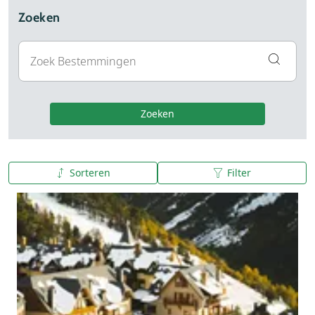
Zoeken
Zoeken
Sorteren
Filter
A tot Z
Z tot A