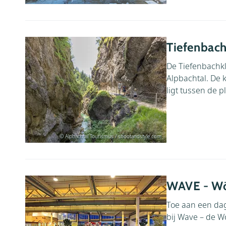
Tiefenbac
De Tiefenbachkl
Alpbachtal. De k
ligt tussen de p
© Alpbachtal Tourismus / shootandstyle.com
WAVE - Wö
Toe aan een dag
bij Wave – de W