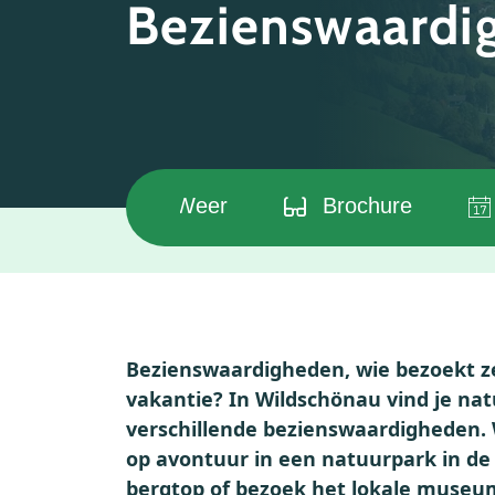
Bezienswaardi
odaties
Weer
Brochure
Bezienswaardigheden, wie bezoekt ze
vakantie? In Wildschönau vind je natu
verschillende bezienswaardigheden. 
op avontuur in een natuurpark in de
bergtop of bezoek het lokale museu