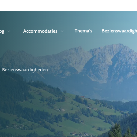
Skip to navigation
Skip to main content
Thema's
Bezienswaardig
og
Accommodaties
Bezienswaardigheden