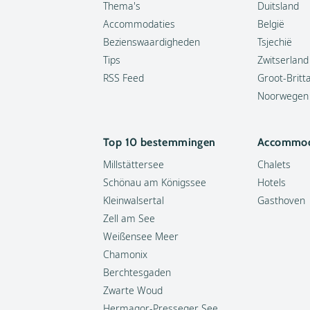
Thema's
Duitsland
Accommodaties
België
Bezienswaardigheden
Tsjechië
Tips
Zwitserland
RSS Feed
Groot-Britt
Noorwegen
Top 10 bestemmingen
Accommod
Millstättersee
Chalets
Schönau am Königssee
Hotels
Kleinwalsertal
Gasthoven
Zell am See
Weißensee Meer
Chamonix
Berchtesgaden
Zwarte Woud
Hermagor-Presseger See