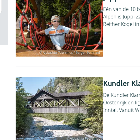
Eén van de 10 b
Alpen is Juppi 
Reither Kogel in
© Alpbachtal Tourismus / Berger Bernhard
Kundler K
De Kundler Kla
Oostenrijk en l
Inntal. Vanuit W
© Alpbachtal Tourismus