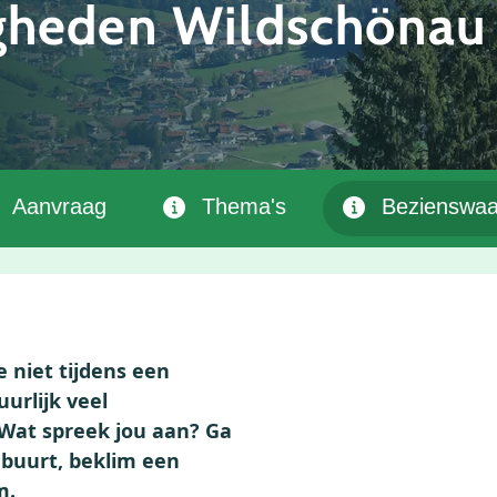
gheden Wildschönau
Aanvraag
Thema's
Bezienswaa
 niet tijdens een
urlijk veel
Wat spreek jou aan? Ga
 buurt, beklim een
m.