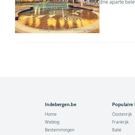
drie aparte bele
© Wörgler Wasserwelt / Dabernig Hannes
Indebergen.be
Populaire
Home
Oostenrijk
Weblog
Frankrijk
Bestemmingen
Italië