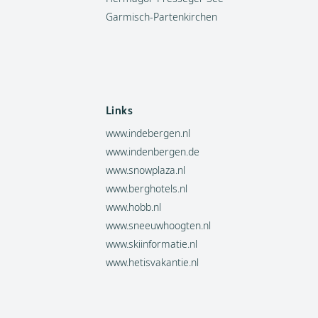
Garmisch-Partenkirchen
Links
www.indebergen.nl
www.indenbergen.de
www.snowplaza.nl
www.berghotels.nl
www.hobb.nl
www.sneeuwhoogten.nl
www.skiinformatie.nl
www.hetisvakantie.nl